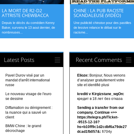
LA MORT DE R2-D2
CHINE : LA PUB RACISTE
ATTRISTE CHEWBACCA
SCANDALEUSE (VIDÉO)
Depuis le décès du comédien Kenny
Une publicité chinoise pour des pastilles
Baker, survenu le 13 aout dernier, de
de lessive relance le débat sur le
nombreuses...
racisme...
Latest Posts
Recent Comments
Pavel Durov visé par un
Elioze:
Bonjour, Nous venons
mandat d'arrêt international
d’analyser gratuitement votre
russe
site et identifié plusi
Le nouveau visage de l'euro
krediti v Kirgizstane_wgOn:
se dessine
кредит в 18 лет без отказа
Diffamation ou dénigrement :
Sending a transfer from our
la nuance qui a sauvé un
company. Continue =>>
client
https://telegra.ph/Ticket-
-9515-12-16?
BMW-Chine : le grand
hs=b10ff9c1d2cdbf6a79de27
décrochage
dcad1fb057&:
fi704y