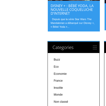
DISNEY + : BÉBÉ YODA, LA
NOUVELLE COQUELUCHE
D’INTERNET
Depuis que la série Star Wars The
Mandalorian a débarqué sur Disney +,
« Bébé Yoda »...
Categories
Buzz
Eco
Economie
France
Insolite
Monde
Non classé