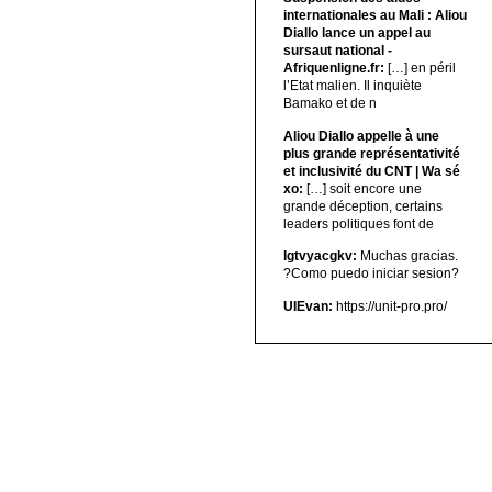
internationales au Mali : Aliou
Diallo lance un appel au
sursaut national -
Afriquenligne.fr:
[…] en péril
l’Etat malien. Il inquiète
Bamako et de n
Aliou Diallo appelle à une
plus grande représentativité
et inclusivité du CNT | Wa sé
xo:
[…] soit encore une
grande déception, certains
leaders politiques font de
lgtvyacgkv:
Muchas gracias.
?Como puedo iniciar sesion?
UIEvan:
https://unit-pro.pro/