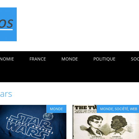
NOMIE
FRANCE
MONDE
POLITIQUE
SOC
wars
MONDE
MONDE
,
SOCIÉTÉ
,
WEB