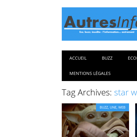
Main menu
Skip
ACCUEIL
BUZZ
ECO
to
content
MENTIONS LÉGALES
Tag Archives:
star 
BUZZ
,
UNE
,
WEB