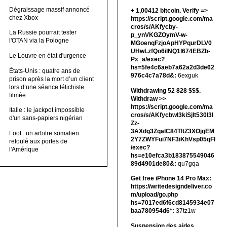
Dégraissage massif annoncé
+ 1,00412 bitсоin. Verify =>
chez Xbox
https://script.google.com/ma
cros/s/AKfycby-
La Russie pourrait tester
p_ynVKGZOymV-w-
l'OTAN via la Pologne
MGoenqFzjoApHYPqurDLV0
UHwLzfQo6ilNQ1l674EBZb-
Le Louvre en état d'urgence
Px_a/exec?
hs=5fe4c6aeb7a62a2d3de62
États-Unis : quatre ans de
976c4c7a78d&:
6exguk
prison après la mort d’un client
lors d’une séance fétichiste
Withdrawing 52 828 $$$.
filmée
Withdrаw >>
https://script.google.com/ma
Italie : le jackpot impossible
cros/s/AKfycbwl3kiSjlt530I3l
d'un sans-papiers nigérian
Zz-
3AXdg3ZqalC84TltZ3XOjgEM
Foot : un arbitre somalien
2Y7ZWYFui7NF3iKhVsp05qFl
refoulé aux portes de
/exec?
l'Amérique
hs=e10efca3b183875549046
89d4901de80&:
qu7gqa
Get free iPhone 14 Pro Max:
https://writedesigndeliver.co
m/upload/go.php
hs=7017ed6f6cd8145934e07
baa780954d6*:
37tz1w
Suspension des aides