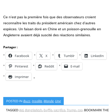
Ce n’est pas la première fois que des observateurs croient
reconnaître les traits du président américain chez d’autres
espèces. Un faisan doré en Chine et un poisson-grenouille en
Angleterre avaient déjà suscité des réactions similaires.
Partager :
Facebook
X
Tumblr
LinkedIn
Pinterest
Reddit
E-mail
Imprimer
POSTED IN
Buzz
,
Insolite
,
Monde
,
Une
TAGGED
Aïd
,
Bangladesh
,
buffle
,
sacrifice
,
Trump
,
zoo
. BOOKMARK THE