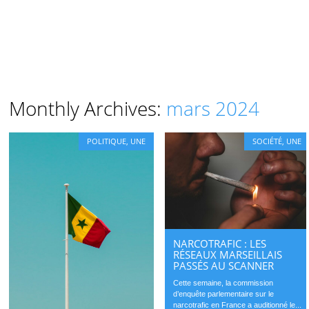
Monthly Archives:
mars 2024
POLITIQUE
,
UNE
SOCIÉTÉ
,
UNE
NARCOTRAFIC : LES
RÉSEAUX MARSEILLAIS
PASSÉS AU SCANNER
Cette semaine, la commission
d’enquête parlementaire sur le
narcotrafic en France a auditionné le...