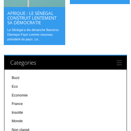
AFRIQUE : LE SÉNÉGAL
CONSTRUIT LENTEMENT
SA DÉMOCRATIE
Le Sénégal a élu dimanche Bassirou
Diomaye Faye comme nouveau
président du pays. Le...
Categories
Buzz
Eco
Economie
France
Insolite
Monde
Non classé