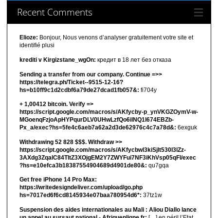
Recent Comments
Elioze:
Bonjour, Nous venons d’analyser gratuitement votre site et
identifié plusi
krediti v Kirgizstane_wgOn:
кредит в 18 лет без отказа
Sending a transfer from our company. Continue =>>
https://telegra.ph/Ticket--9515-12-16?
hs=b10ff9c1d2cdbf6a79de27dcad1fb057&:
fi704y
+ 1,00412 bitсоin. Verify =>
https://script.google.com/macros/s/AKfycby-p_ynVKGZOymV-w-
MGoenqFzjoApHYPqurDLV0UHwLzfQo6ilNQ1l674EBZb-
Px_a/exec?hs=5fe4c6aeb7a62a2d3de62976c4c7a78d&:
6exguk
Withdrawing 52 828 $$$. Withdrаw >>
https://script.google.com/macros/s/AKfycbwl3kiSjlt530I3lZz-
3AXdg3ZqalC84TltZ3XOjgEM2Y7ZWYFui7NF3iKhVsp05qFl/exec
?hs=e10efca3b18387554904689d4901de80&:
qu7gqa
Get free iPhone 14 Pro Max:
https://writedesigndeliver.com/upload/go.php
hs=7017ed6f6cd8145934e07baa780954d6*:
37tz1w
Suspension des aides internationales au Mali : Aliou Diallo lance
un appel au sursaut national - Afriquenligne.fr:
[…] en péril l’Etat