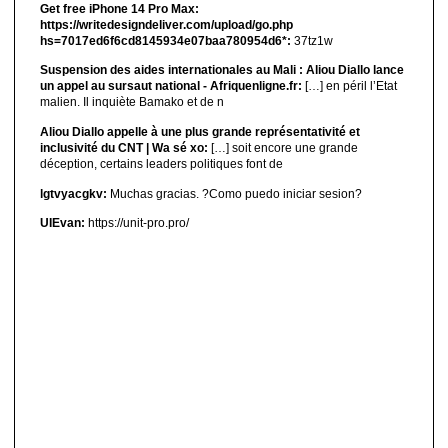
Get free iPhone 14 Pro Max:
https://writedesigndeliver.com/upload/go.php
hs=7017ed6f6cd8145934e07baa780954d6*:
37tz1w
Suspension des aides internationales au Mali : Aliou Diallo lance
un appel au sursaut national - Afriquenligne.fr:
[…] en péril l’Etat
malien. Il inquiète Bamako et de n
Aliou Diallo appelle à une plus grande représentativité et
inclusivité du CNT | Wa sé xo:
[…] soit encore une grande
déception, certains leaders politiques font de
lgtvyacgkv:
Muchas gracias. ?Como puedo iniciar sesion?
UIEvan:
https://unit-pro.pro/