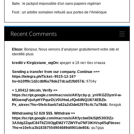
Italie : le jackpot impossible d'un sans-papiers nigérian
Foot : un arbitre somalien refoulé aux portes de l'Amérique
Recent Comments
Elioze:
Bonjour, Nous venons d’analyser gratuitement votre site et
identifié plusi
krediti v Kirgizstane_wgOn:
кредит в 18 лет без отказа
Sending a transfer from our company. Continue =>>
https://telegra.ph/Ticket--9515-12-16?
hs=b10ff9c1d2cdbf6a79de27dcad1fb057&:
fi704y
+ 1,00412 bitсоin. Verify =>
https://script.google.com/macros/s/AKfycby-p_ynVKGZOymV-w-
MGoenqFzjoApHYPqurDLV0UHwLzfQo6ilNQ1l674EBZb-
Px_a/exec?hs=5fe4c6aeb7a62a2d3de62976c4c7a78d&:
6exguk
Withdrawing 52 828 $$$. Withdrаw >>
https://script.google.com/macros/s/AKfycbwl3kiSjlt530I3lZz-
3AXdg3ZqalC84TltZ3XOjgEM2Y7ZWYFui7NF3iKhVsp05qFl/exec
?hs=e10efca3b18387554904689d4901de80&:
qu7gqa