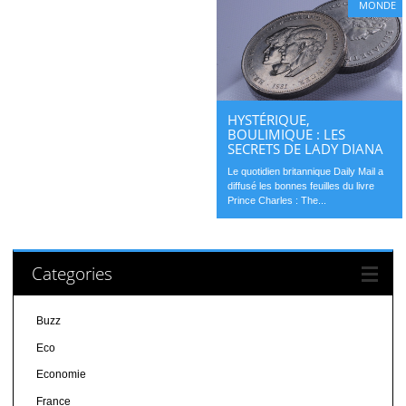
MONDE
HYSTÉRIQUE,
BOULIMIQUE : LES
SECRETS DE LADY DIANA
Le quotidien britannique Daily Mail a
diffusé les bonnes feuilles du livre
Prince Charles : The...
Categories
Buzz
Eco
Economie
France