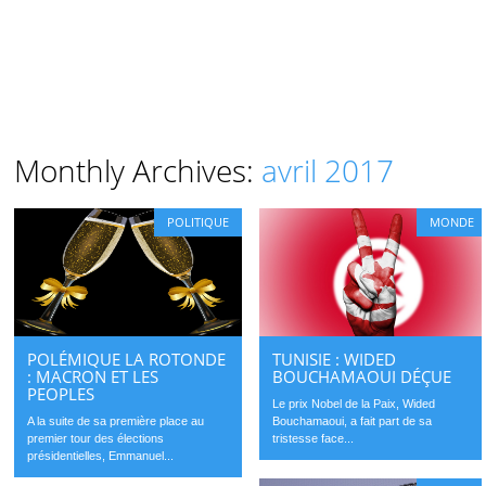
Monthly Archives:
avril 2017
POLITIQUE
MONDE
POLÉMIQUE LA ROTONDE
TUNISIE : WIDED
: MACRON ET LES
BOUCHAMAOUI DÉÇUE
PEOPLES
Le prix Nobel de la Paix, Wided
A la suite de sa première place au
Bouchamaoui, a fait part de sa
premier tour des élections
tristesse face...
présidentielles, Emmanuel...