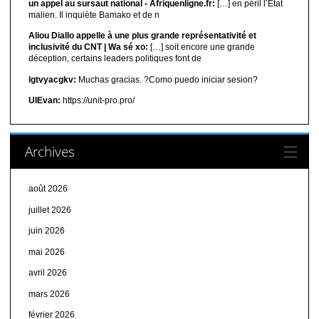
un appel au sursaut national - Afriquenligne.fr:
[…] en péril l’Etat
malien. Il inquiète Bamako et de n
Aliou Diallo appelle à une plus grande représentativité et
inclusivité du CNT | Wa sé xo:
[…] soit encore une grande
déception, certains leaders politiques font de
lgtvyacgkv:
Muchas gracias. ?Como puedo iniciar sesion?
UIEvan:
https://unit-pro.pro/
Archives
août 2026
juillet 2026
juin 2026
mai 2026
avril 2026
mars 2026
février 2026