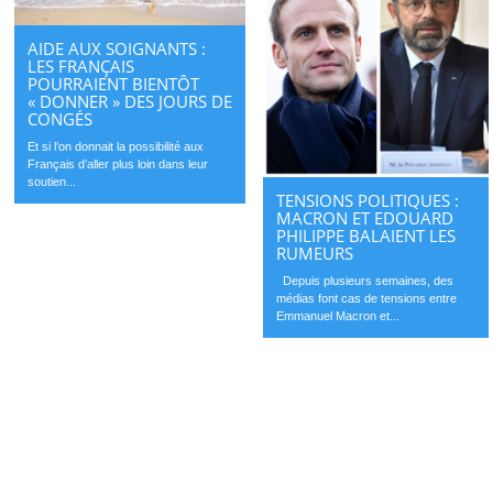
AIDE AUX SOIGNANTS :
LES FRANÇAIS
POURRAIENT BIENTÔT
« DONNER » DES JOURS DE
CONGÉS
Et si l’on donnait la possibilité aux
Français d’aller plus loin dans leur
soutien...
TENSIONS POLITIQUES :
MACRON ET EDOUARD
PHILIPPE BALAIENT LES
RUMEURS
Depuis plusieurs semaines, des
médias font cas de tensions entre
Emmanuel Macron et...