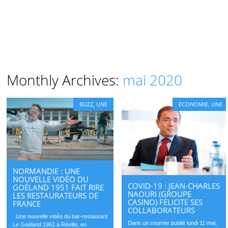
Monthly Archives:
mai 2020
BUZZ
,
UNE
ECONOMIE
,
UNE
NORMANDIE : UNE
NOUVELLE VIDÉO DU
COVID-19 : JEAN-CHARLES
GOÉLAND 1951 FAIT RIRE
NAOURI (GROUPE
LES RESTAURATEURS DE
CASINO) FÉLICITE SES
FRANCE
COLLABORATEURS
Une nouvelle vidéo du bar-restaurant
Dans un courrier publié lundi 11 mai,
Le Goéland 1951 à Réville, en