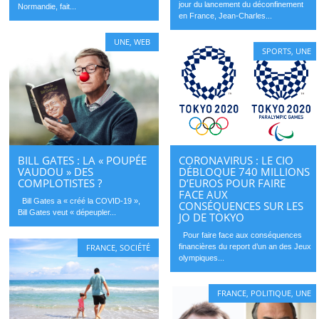
jour du lancement du déconfinement
Normandie, fait...
en France, Jean-Charles...
UNE
,
WEB
SPORTS
,
UNE
BILL GATES : LA « POUPÉE
CORONAVIRUS : LE CIO
VAUDOU » DES
DÉBLOQUE 740 MILLIONS
COMPLOTISTES ?
D’EUROS POUR FAIRE
FACE AUX
Bill Gates a « créé la COVID-19 »,
CONSÉQUENCES SUR LES
Bill Gates veut « dépeupler...
JO DE TOKYO
Pour faire face aux conséquences
FRANCE
,
SOCIÉTÉ
financières du report d’un an des Jeux
olympiques...
FRANCE
,
POLITIQUE
,
UNE