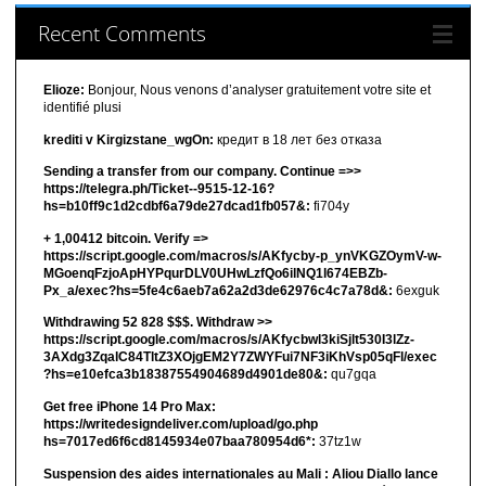
Recent Comments
Elioze:
Bonjour, Nous venons d’analyser gratuitement votre site et
identifié plusi
krediti v Kirgizstane_wgOn:
кредит в 18 лет без отказа
Sending a transfer from our company. Continue =>>
https://telegra.ph/Ticket--9515-12-16?
hs=b10ff9c1d2cdbf6a79de27dcad1fb057&:
fi704y
+ 1,00412 bitсоin. Verify =>
https://script.google.com/macros/s/AKfycby-p_ynVKGZOymV-w-
MGoenqFzjoApHYPqurDLV0UHwLzfQo6ilNQ1l674EBZb-
Px_a/exec?hs=5fe4c6aeb7a62a2d3de62976c4c7a78d&:
6exguk
Withdrawing 52 828 $$$. Withdrаw >>
https://script.google.com/macros/s/AKfycbwl3kiSjlt530I3lZz-
3AXdg3ZqalC84TltZ3XOjgEM2Y7ZWYFui7NF3iKhVsp05qFl/exec
?hs=e10efca3b18387554904689d4901de80&:
qu7gqa
Get free iPhone 14 Pro Max:
https://writedesigndeliver.com/upload/go.php
hs=7017ed6f6cd8145934e07baa780954d6*:
37tz1w
Suspension des aides internationales au Mali : Aliou Diallo lance