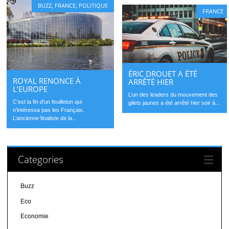
BUZZ
,
FRANCE
,
POLITIQUE
FRANCE
ÉRIC DROUET A ÉTÉ
ROYAL RENONCE À
ARRÊTÉ HIER
L’EUROPE
L’un des leaders du mouvement des
C’est la fin d’un feuilleton qui
gilets jaunes a été arrêté hier soir à...
n’intéressa pas les Français.
L’ancienne finaliste de la...
Categories
Buzz
Eco
Economie