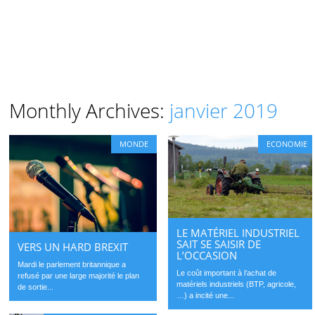
Monthly Archives:
janvier 2019
MONDE
ECONOMIE
LE MATÉRIEL INDUSTRIEL
SAIT SE SAISIR DE
VERS UN HARD BREXIT
L’OCCASION
Mardi le parlement britannique a
Le coût important à l’achat de
refusé par une large majorité le plan
matériels industriels (BTP, agricole,
de sortie...
…) a incité une...