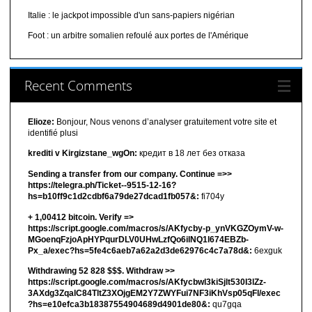
Italie : le jackpot impossible d'un sans-papiers nigérian
Foot : un arbitre somalien refoulé aux portes de l'Amérique
Recent Comments
Elioze:
Bonjour, Nous venons d’analyser gratuitement votre site et
identifié plusi
krediti v Kirgizstane_wgOn:
кредит в 18 лет без отказа
Sending a transfer from our company. Continue =>>
https://telegra.ph/Ticket--9515-12-16?
hs=b10ff9c1d2cdbf6a79de27dcad1fb057&:
fi704y
+ 1,00412 bitсоin. Verify =>
https://script.google.com/macros/s/AKfycby-p_ynVKGZOymV-w-
MGoenqFzjoApHYPqurDLV0UHwLzfQo6ilNQ1l674EBZb-
Px_a/exec?hs=5fe4c6aeb7a62a2d3de62976c4c7a78d&:
6exguk
Withdrawing 52 828 $$$. Withdrаw >>
https://script.google.com/macros/s/AKfycbwl3kiSjlt530I3lZz-
3AXdg3ZqalC84TltZ3XOjgEM2Y7ZWYFui7NF3iKhVsp05qFl/exec
?hs=e10efca3b18387554904689d4901de80&:
qu7gqa