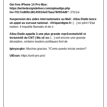
Get free iPhone 14 Pro Max:
https://writedesigndeliver.com/upload/go.php
hs=7017ed6f6cd8145934e07baa780954d6*:
37tz1w
Suspension des aides internationales au Mali : Aliou Diallo lance
un appel au sursaut national - Afriquenligne.fr:
[…] en péril l’Etat
malien. Il inquiète Bamako et de n
Aliou Diallo appelle à une plus grande représentativité et
inclusivité du CNT | Wa sé xo:
[…] soit encore une grande
déception, certains leaders politiques font de
lgtvyacgkv:
Muchas gracias. ?Como puedo iniciar sesion?
UIEvan:
https://unit-pro.pro/