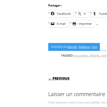
Partager :
Facebook
X
Tumb
E-mail
Imprimer
POSTED IN
Monde
,
Politique
,
Une
TAGGED
accusation
,
affaires
,
corr
POST NAVIGATI
← PREVIOUS
Laisser un commentaire
Votre adresse e-mail ne sera pas publiée.
Les 