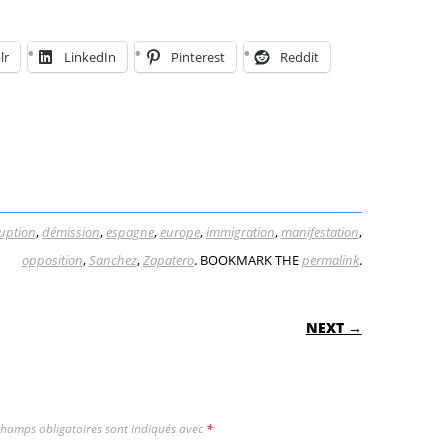
lr
LinkedIn
Pinterest
Reddit
uption
,
démission
,
espagne
,
europe
,
immigration
,
manifestation
,
opposition
,
Sanchez
,
Zapatero
. BOOKMARK THE
permalink
.
ON
NEXT →
champs obligatoires sont indiqués avec
*