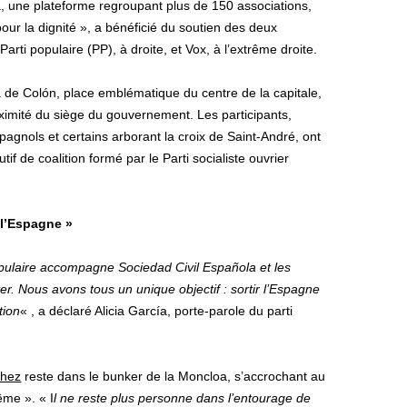
, une plateforme regroupant plus de 150 associations,
our la dignité », a bénéficié du soutien des deux
Parti populaire (PP), à droite, et Vox, à l’extrême droite.
a de Colón, place emblématique du centre de la capitale,
oximité du siège du gouvernement. Les participants,
gnols et certains arborant la croix de Saint-André, ont
tif de coalition formé par le Parti socialiste ouvrier
 l’Espagne »
opulaire accompagne Sociedad Civil Española et les
er. Nous avons tous un unique objectif : sortir l’Espagne
tion
« , a déclaré Alicia García, porte-parole du parti
chez
reste dans le bunker de la Moncloa, s’accrochant au
ême ». « I
l ne reste plus personne dans l’entourage de