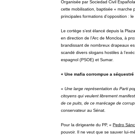
Organisée par Sociedad Civil Española
cette mobilisation, baptisée « marche p
principales formations d’opposition : le 
Le cortège s’est élancé depuis la Plaz
en direction de l’Arc de Moncloa, à pr
brandissant de nombreux drapeaux espa
scandé divers slogans hostiles à l’exécu
espagnol (PSOE) et Sumar.
« Une mafia corrompue a séquestré
«
Une large représentation du Parti p
citoyens qui veulent librement manifest
de ce puits, de ce marécage de corrup
conservateur au Sénat.
Pour la dirigeante du PP, «
Pedro Sán
pouvoir. Il ne veut que se sauver lui-m