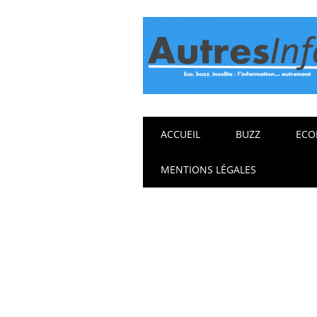
Main menu
Skip
ACCUEIL
BUZZ
ECO
to
content
MENTIONS LÉGALES