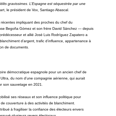
élits gravissimes. L’Espagne est séquestrée par une
art, le président de Vox, Santiago Abascal.
s récentes impliquant des proches du chef du
se Begoña Gómez et son frère David Sánchez — depuis
prédécesseur et allié José Luis Rodríguez Zapatero a
lanchiment d’argent, trafic d’influence, appartenance à
ation de documents.
istoire démocratique espagnole pour un ancien chef de
us Ultra, du nom d’une compagnie aérienne, qui aurait
our son sauvetage en 2021.
bilisé ses réseaux et son influence politique pour
rvi de couverture à des activités de blanchiment.
ribué à fragiliser la confiance des électeurs envers
essuyé plusieurs revers électoraux.