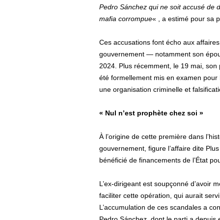
Pedro Sánchez qui ne soit accusé de d
mafia corrompue
« , a estimé pour sa p
Ces accusations font écho aux affaire
gouvernement — notamment son épou
2024. Plus récemment, le 19 mai, son 
été formellement mis en examen pour b
une organisation criminelle et falsific
« Nul n’est prophète chez soi »
À l’origine de cette première dans l’h
gouvernement, figure l’affaire dite Pl
bénéficié de financements de l’État p
L’ex-dirigeant est soupçonné d’avoir mo
faciliter cette opération, qui aurait se
L’accumulation de ces scandales a cont
Pedro Sánchez, dont le parti a depuis 