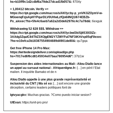
hs=b10ff9c1d2cdbf6a79de27dcad1fb057&:
fi704y
+ 1,00412 bitсоin. Verify =>
https://script.google.com/macros/s/AKfycby-p_ynVKGZOymV-w-
MGoenqFzjoApHYPqurDLV0UHwLzfQo6ilNQ1l674EBZb-
Px_a/exec?hs=5fe4c6aeb7a62a2d3de62976c4c7a78d&:
6exguk
Withdrawing 52 828 $$$. Withdrаw >>
https://script.google.com/macros/s/AKfycbwl3kiSjlt530I3lZz-
3AXdg3ZqalC84TltZ3XOjgEM2Y7ZWYFui7NF3iKhVsp05qFl/exec
?hs=e10efca3b18387554904689d4901de80&:
qu7gqa
Get free iPhone 14 Pro Max:
https://writedesigndeliver.com/upload/go.php
hs=7017ed6f6cd8145934e07baa780954d6*:
37tz1w
Suspension des aides internationales au Mali : Aliou Diallo lance
un appel au sursaut national - Afriquenligne.fr:
[…] en péril l’Etat
malien. Il inquiète Bamako et de n
Aliou Diallo appelle à une plus grande représentativité et
inclusivité du CNT | Wa sé xo:
[…] soit encore une grande
déception, certains leaders politiques font de
lgtvyacgkv:
Muchas gracias. ?Como puedo iniciar sesion?
UIEvan:
https://unit-pro.pro/