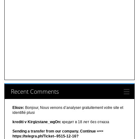
Recent Comments
Elioze:
Bonjour, Nous venons d’analyser gratuitement votre site et
identifié plusi
krediti v Kirgizstane_wgOn:
кредит в 18 лет без отказа
Sending a transfer from our company. Continue =>>
https://telegra.ph/Ticket--9515-12-16?