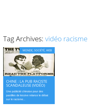
Tag Archives:
vidéo racisme
MONDE
,
SOCIÉTÉ
,
WEB
CHINE : LA PUB RACISTE
SCANDALEUSE (VIDÉO)
Une publicité chinoise pour des
pastilles de lessive relance le débat
sur le racisme...