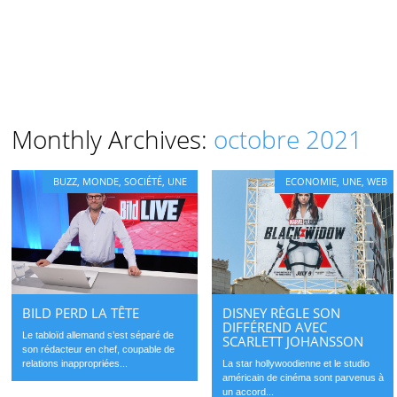
Monthly Archives:
octobre 2021
BUZZ
,
MONDE
,
SOCIÉTÉ
,
UNE
ECONOMIE
,
UNE
,
WEB
DISNEY RÈGLE SON
BILD PERD LA TÊTE
DIFFÉREND AVEC
Le tabloïd allemand s’est séparé de
SCARLETT JOHANSSON
son rédacteur en chef, coupable de
La star hollywoodienne et le studio
relations inappropriées...
américain de cinéma sont parvenus à
un accord...