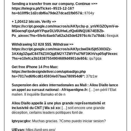
Sending a transfer from our company. Continue =>>
https://telegra.ph/Ticket--9515-12-16?
hs=b10ff9c1d2cdbf6a79de27dcad1fb057&:
fi704y
+ 1,00412 bitсоin. Verify =>
https://script.google.com/macros/s/AKfycby-p_ynVKGZOymV-w-
MGoenqFzjoApHYPqurDLV0UHwLzfQo6ilNQ1l674EBZb-
Px_a/exec?hs=5fe4c6aeb7a62a2d3de62976c4c7a78d&:
6exguk
Withdrawing 52 828 $$$. Withdrаw >>
https://script.google.com/macros/s/AKfycbwl3kiSjlt530I3lZz-
3AXdg3ZqalC84TltZ3XOjgEM2Y7ZWYFui7NF3iKhVsp05qFl/exec
?hs=e10efca3b18387554904689d4901de80&:
qu7gqa
Get free iPhone 14 Pro Max:
https://writedesigndeliver.com/upload/go.php
hs=7017ed6f6cd8145934e07baa780954d6*:
37tz1w
Suspension des aides internationales au Mali : Aliou Diallo lance
un appel au sursaut national - Afriquenligne.fr:
[…] en péril l’Etat
malien. Il inquiète Bamako et de n
Aliou Diallo appelle à une plus grande représentativité et
inclusivité du CNT | Wa sé xo:
[…] soit encore une grande
déception, certains leaders politiques font de
lgtvyacgkv:
Muchas gracias. ?Como puedo iniciar sesion?
UIEvan:
https://unit-pro.pro/