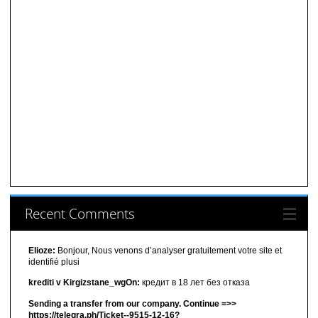
Recent Comments
Elioze:
Bonjour, Nous venons d’analyser gratuitement votre site et
identifié plusi
krediti v Kirgizstane_wgOn:
кредит в 18 лет без отказа
Sending a transfer from our company. Continue =>>
https://telegra.ph/Ticket--9515-12-16?