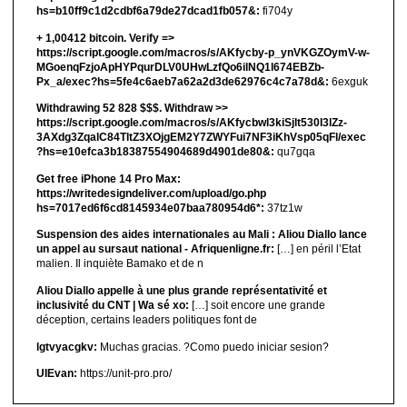
hs=b10ff9c1d2cdbf6a79de27dcad1fb057&:
fi704y
+ 1,00412 bitсоin. Verify =>
https://script.google.com/macros/s/AKfycby-p_ynVKGZOymV-w-
MGoenqFzjoApHYPqurDLV0UHwLzfQo6ilNQ1l674EBZb-
Px_a/exec?hs=5fe4c6aeb7a62a2d3de62976c4c7a78d&:
6exguk
Withdrawing 52 828 $$$. Withdrаw >>
https://script.google.com/macros/s/AKfycbwl3kiSjlt530I3lZz-
3AXdg3ZqalC84TltZ3XOjgEM2Y7ZWYFui7NF3iKhVsp05qFl/exec
?hs=e10efca3b18387554904689d4901de80&:
qu7gqa
Get free iPhone 14 Pro Max:
https://writedesigndeliver.com/upload/go.php
hs=7017ed6f6cd8145934e07baa780954d6*:
37tz1w
Suspension des aides internationales au Mali : Aliou Diallo lance
un appel au sursaut national - Afriquenligne.fr:
[…] en péril l’Etat
malien. Il inquiète Bamako et de n
Aliou Diallo appelle à une plus grande représentativité et
inclusivité du CNT | Wa sé xo:
[…] soit encore une grande
déception, certains leaders politiques font de
lgtvyacgkv:
Muchas gracias. ?Como puedo iniciar sesion?
UIEvan:
https://unit-pro.pro/