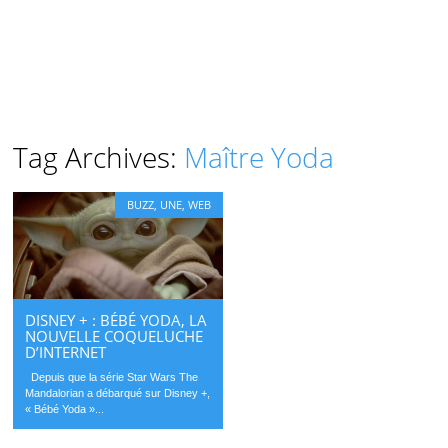
Tag Archives:
Maître Yoda
BUZZ
,
UNE
,
WEB
DISNEY + : BÉBÉ YODA, LA
NOUVELLE COQUELUCHE
D’INTERNET
Depuis que la série Star Wars The
Mandalorian a débarqué sur Disney +,
« Bébé Yoda »...