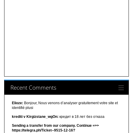
Recent Comments
Elioze:
Bonjour, Nous venons d’analyser gratuitement votre site et
identifié plusi
krediti v Kirgizstane_wgOn:
кредит в 18 лет без отказа
Sending a transfer from our company. Continue =>>
https://telegra.ph/Ticket--9515-12-16?