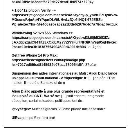
hs=b10ff9c1d2cdbf6a79de27dcad1fb057&:
fi704y
+ 1,00412 bitсоin. Verify =>
https://script.google.com/macros/s/AKfycby-p_ynVKGZOymV-w-
MGoenqFzjoApHYPqurDLV0UHwLzfQo6ilNQ1l674EBZb-
Px_a/exec?hs=5fe4c6aeb7a62a2d3de62976c4c7a78d&:
6exguk
Withdrawing 52 828 $$$. Withdrаw >>
https://script.google.com/macros/s/AKfycbwl3kiSjlt530I3lZz-
3AXdg3ZqalC84TltZ3XOjgEM2Y7ZWYFui7NF3iKhVsp05qFl/exec
?hs=e10efca3b18387554904689d4901de80&:
qu7gqa
Get free iPhone 14 Pro Max:
https://writedesigndeliver.com/upload/go.php
hs=7017ed6f6cd8145934e07baa780954d6*:
37tz1w
Suspension des aides internationales au Mali : Aliou Diallo lance
un appel au sursaut national - Afriquenligne.fr:
[…] en péril l’Etat
malien. Il inquiète Bamako et de n
Aliou Diallo appelle à une plus grande représentativité et
inclusivité du CNT | Wa sé xo:
[…] soit encore une grande
déception, certains leaders politiques font de
lgtvyacgkv:
Muchas gracias. ?Como puedo iniciar sesion?
UIEvan:
https://unit-pro.pro/