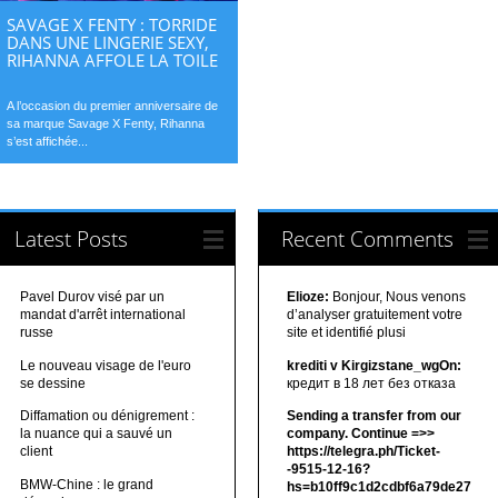
SAVAGE X FENTY : TORRIDE
DANS UNE LINGERIE SEXY,
RIHANNA AFFOLE LA TOILE
A l’occasion du premier anniversaire de
sa marque Savage X Fenty, Rihanna
s’est affichée...
Latest Posts
Recent Comments
Pavel Durov visé par un
Elioze:
Bonjour, Nous venons
mandat d'arrêt international
d’analyser gratuitement votre
russe
site et identifié plusi
Le nouveau visage de l'euro
krediti v Kirgizstane_wgOn:
se dessine
кредит в 18 лет без отказа
Diffamation ou dénigrement :
Sending a transfer from our
la nuance qui a sauvé un
company. Continue =>>
client
https://telegra.ph/Ticket-
-9515-12-16?
BMW-Chine : le grand
hs=b10ff9c1d2cdbf6a79de27