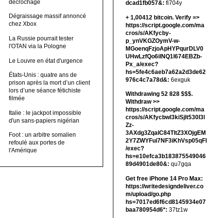
décrochage
dcad1fb057&:
fi704y
Dégraissage massif annoncé
+ 1,00412 bitсоin. Verify =>
chez Xbox
https://script.google.com/ma
cros/s/AKfycby-
La Russie pourrait tester
p_ynVKGZOymV-w-
l'OTAN via la Pologne
MGoenqFzjoApHYPqurDLV0
UHwLzfQo6ilNQ1l674EBZb-
Le Louvre en état d'urgence
Px_a/exec?
hs=5fe4c6aeb7a62a2d3de62
États-Unis : quatre ans de
976c4c7a78d&:
6exguk
prison après la mort d’un client
lors d’une séance fétichiste
Withdrawing 52 828 $$$.
filmée
Withdrаw >>
https://script.google.com/ma
Italie : le jackpot impossible
cros/s/AKfycbwl3kiSjlt530I3l
d'un sans-papiers nigérian
Zz-
3AXdg3ZqalC84TltZ3XOjgEM
Foot : un arbitre somalien
2Y7ZWYFui7NF3iKhVsp05qFl
refoulé aux portes de
/exec?
l'Amérique
hs=e10efca3b183875549046
89d4901de80&:
qu7gqa
Get free iPhone 14 Pro Max:
https://writedesigndeliver.co
m/upload/go.php
hs=7017ed6f6cd8145934e07
baa780954d6*:
37tz1w