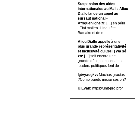
Suspension des aides
internationales au Mali : Aliou
Diallo lance un appel au
sursaut national -
Afriquenligne.fr:
[…] en péril
l’Etat malien. Il inquiète
Bamako et de n
Aliou Diallo appelle à une
plus grande représentativité
et inclusivité du CNT | Wa sé
xo:
[…] soit encore une
grande déception, certains
leaders politiques font de
lgtvyacgkv:
Muchas gracias.
?Como puedo iniciar sesion?
UIEvan:
https://unit-pro.pro/