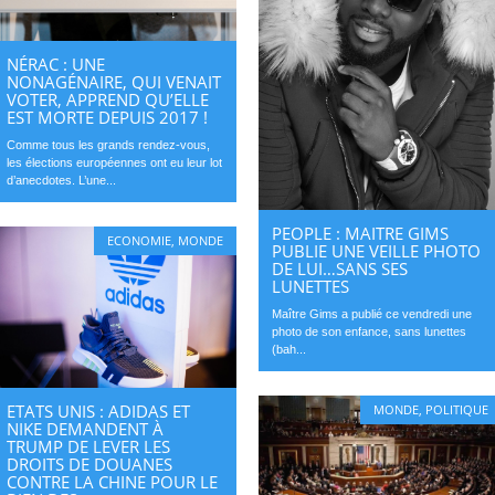
NÉRAC : UNE
NONAGÉNAIRE, QUI VENAIT
VOTER, APPREND QU’ELLE
EST MORTE DEPUIS 2017 !
Comme tous les grands rendez-vous,
les élections européennes ont eu leur lot
d’anecdotes. L’une...
PEOPLE : MAITRE GIMS
ECONOMIE
,
MONDE
PUBLIE UNE VEILLE PHOTO
DE LUI…SANS SES
LUNETTES
Maître Gims a publié ce vendredi une
photo de son enfance, sans lunettes
(bah...
ETATS UNIS : ADIDAS ET
MONDE
,
POLITIQUE
NIKE DEMANDENT À
TRUMP DE LEVER LES
DROITS DE DOUANES
CONTRE LA CHINE POUR LE