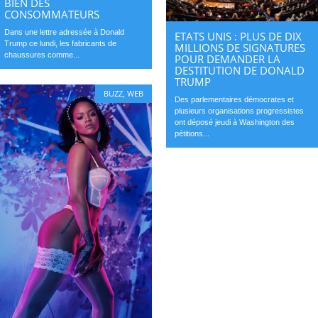
BIEN DES
CONSOMMATEURS
Dans une lettre adressée à Donald
ETATS UNIS : PLUS DE DIX
Trump ce lundi, les fabricants de
MILLIONS DE SIGNATURES
chaussures comme...
POUR DEMANDER LA
DESTITUTION DE DONALD
TRUMP
BUZZ
,
WEB
Des parlementaires démocrates et
plusieurs organisations progressistes
ont déposé jeudi à Washington des
pétitions...