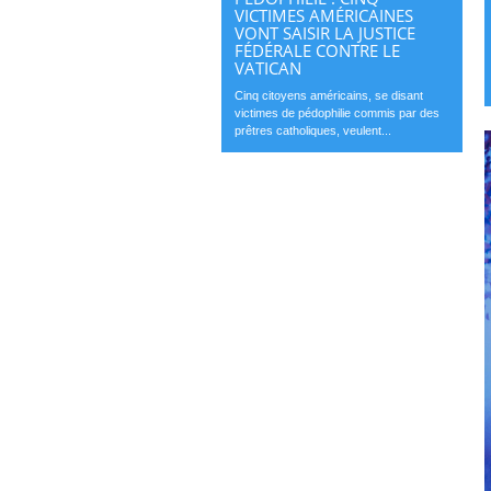
VICTIMES AMÉRICAINES
VONT SAISIR LA JUSTICE
FÉDÉRALE CONTRE LE
VATICAN
Cinq citoyens américains, se disant
victimes de pédophilie commis par des
prêtres catholiques, veulent...