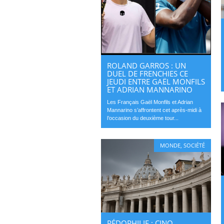
ROLAND GARROS : UN
DUEL DE FRENCHIES CE
JEUDI ENTRE GAËL MONFILS
ET ADRIAN MANNARINO
Les Français Gaël Monfils et Adrian
Mannarino s’affrontent cet après-midi à
l’occasion du deuxième tour...
MONDE
,
SOCIÉTÉ
PÉDOPHILIE : CINQ