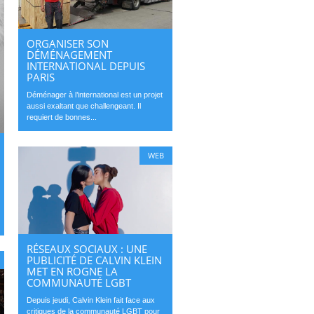
ORGANISER SON
DÉMÉNAGEMENT
INTERNATIONAL DEPUIS
PARIS
Déménager à l’international est un projet
aussi exaltant que challengeant. Il
requiert de bonnes...
WEB
RÉSEAUX SOCIAUX : UNE
PUBLICITÉ DE CALVIN KLEIN
MET EN ROGNE LA
COMMUNAUTÉ LGBT
Depuis jeudi, Calvin Klein fait face aux
critiques de la communauté LGBT pour