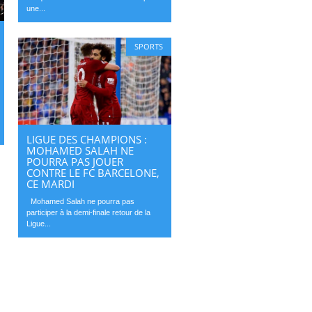
une...
SPORTS
LIGUE DES CHAMPIONS :
MOHAMED SALAH NE
POURRA PAS JOUER
CONTRE LE FC BARCELONE,
CE MARDI
Mohamed Salah ne pourra pas
participer à la demi-finale retour de la
Ligue...