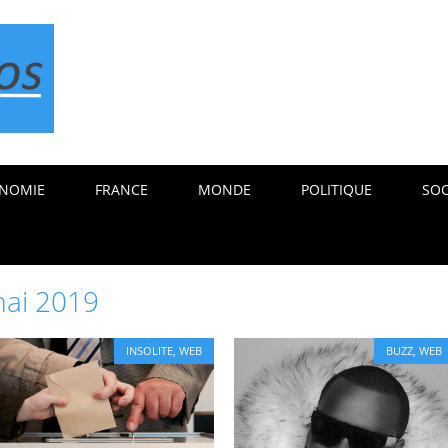
NOMIE
FRANCE
MONDE
POLITIQUE
SOC
ai 2019
INSOLITE
,
WEB
BUZZ
,
WEB