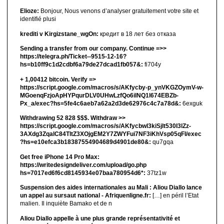
Elioze:
Bonjour, Nous venons d’analyser gratuitement votre site et
identifié plusi
krediti v Kirgizstane_wgOn:
кредит в 18 лет без отказа
Sending a transfer from our company. Continue =>>
https://telegra.ph/Ticket--9515-12-16?
hs=b10ff9c1d2cdbf6a79de27dcad1fb057&:
fi704y
+ 1,00412 bitсоin. Verify =>
https://script.google.com/macros/s/AKfycby-p_ynVKGZOymV-w-
MGoenqFzjoApHYPqurDLV0UHwLzfQo6ilNQ1l674EBZb-
Px_a/exec?hs=5fe4c6aeb7a62a2d3de62976c4c7a78d&:
6exguk
Withdrawing 52 828 $$$. Withdrаw >>
https://script.google.com/macros/s/AKfycbwl3kiSjlt530I3lZz-
3AXdg3ZqalC84TltZ3XOjgEM2Y7ZWYFui7NF3iKhVsp05qFl/exec
?hs=e10efca3b18387554904689d4901de80&:
qu7gqa
Get free iPhone 14 Pro Max:
https://writedesigndeliver.com/upload/go.php
hs=7017ed6f6cd8145934e07baa780954d6*:
37tz1w
Suspension des aides internationales au Mali : Aliou Diallo lance
un appel au sursaut national - Afriquenligne.fr:
[…] en péril l’Etat
malien. Il inquiète Bamako et de n
Aliou Diallo appelle à une plus grande représentativité et