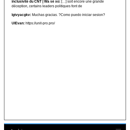
inclusivité du CNT | Wa sé xo:
[…] soit encore une grande
déception, certains leaders politiques font de
lgtvyacgkv:
Muchas gracias. ?Como puedo iniciar sesion?
UIEvan:
https://unit-pro.pro/