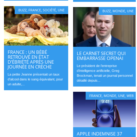
BUZZ
,
FRANCE
,
SOCIÉTÉ
,
UNE
BUZZ
,
MONDE
,
UNE
FRANCE : UN BÉBÉ
LE CARNET SECRET QUI
RETROUVÉ EN ÉTAT
EMBARRASSE OPENAI
D’ÉBRIÉTÉ APRÈS UNE
JOURNÉE EN CRÈCHE
Le président de l’entreprise
d’intelligence artificielle, Greg
La petite Jeanne présentait un taux
Brockman, tenait un journal personnel
d’alcool dans le sang équivalant, pour
détaillé depuis...
un adulte,...
FRANCE
,
MONDE
,
UNE
,
WEB
APPLE INDEMNISE 37