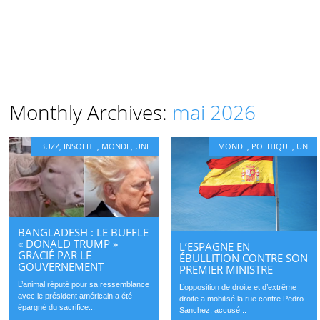
Monthly Archives:
mai 2026
BUZZ
,
INSOLITE
,
MONDE
,
UNE
MONDE
,
POLITIQUE
,
UNE
BANGLADESH : LE BUFFLE
« DONALD TRUMP »
L’ESPAGNE EN
GRACIÉ PAR LE
ÉBULLITION CONTRE SON
GOUVERNEMENT
PREMIER MINISTRE
L’animal réputé pour sa ressemblance
L’opposition de droite et d’extrême
avec le président américain a été
droite a mobilisé la rue contre Pedro
épargné du sacrifice...
Sanchez, accusé...