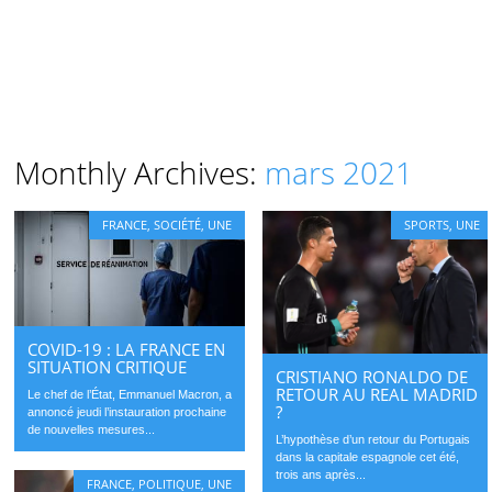
Monthly Archives:
mars 2021
FRANCE
,
SOCIÉTÉ
,
UNE
SPORTS
,
UNE
COVID-19 : LA FRANCE EN
SITUATION CRITIQUE
CRISTIANO RONALDO DE
RETOUR AU REAL MADRID
Le chef de l’État, Emmanuel Macron, a
?
annoncé jeudi l’instauration prochaine
de nouvelles mesures...
L’hypothèse d’un retour du Portugais
dans la capitale espagnole cet été,
trois ans après...
FRANCE
,
POLITIQUE
,
UNE