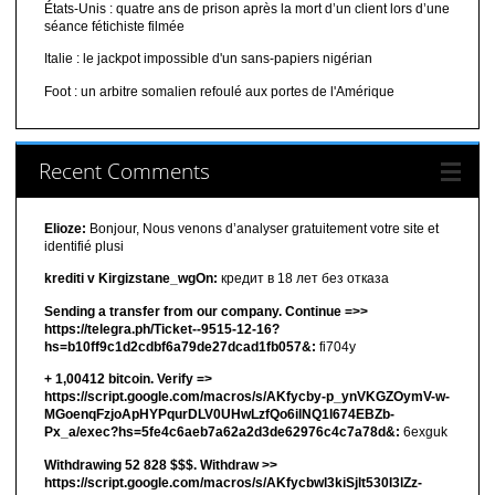
États-Unis : quatre ans de prison après la mort d’un client lors d’une
séance fétichiste filmée
Italie : le jackpot impossible d'un sans-papiers nigérian
Foot : un arbitre somalien refoulé aux portes de l'Amérique
Recent Comments
Elioze:
Bonjour, Nous venons d’analyser gratuitement votre site et
identifié plusi
krediti v Kirgizstane_wgOn:
кредит в 18 лет без отказа
Sending a transfer from our company. Continue =>>
https://telegra.ph/Ticket--9515-12-16?
hs=b10ff9c1d2cdbf6a79de27dcad1fb057&:
fi704y
+ 1,00412 bitсоin. Verify =>
https://script.google.com/macros/s/AKfycby-p_ynVKGZOymV-w-
MGoenqFzjoApHYPqurDLV0UHwLzfQo6ilNQ1l674EBZb-
Px_a/exec?hs=5fe4c6aeb7a62a2d3de62976c4c7a78d&:
6exguk
Withdrawing 52 828 $$$. Withdrаw >>
https://script.google.com/macros/s/AKfycbwl3kiSjlt530I3lZz-