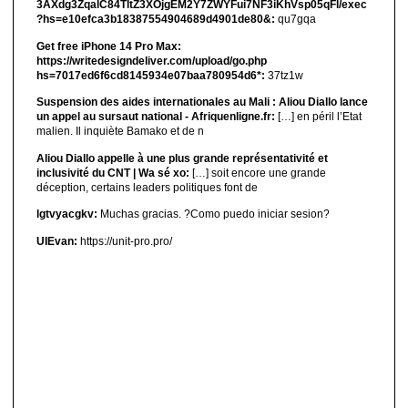
3AXdg3ZqalC84TltZ3XOjgEM2Y7ZWYFui7NF3iKhVsp05qFl/exec
?hs=e10efca3b18387554904689d4901de80&:
qu7gqa
Get free iPhone 14 Pro Max:
https://writedesigndeliver.com/upload/go.php
hs=7017ed6f6cd8145934e07baa780954d6*:
37tz1w
Suspension des aides internationales au Mali : Aliou Diallo lance
un appel au sursaut national - Afriquenligne.fr:
[…] en péril l’Etat
malien. Il inquiète Bamako et de n
Aliou Diallo appelle à une plus grande représentativité et
inclusivité du CNT | Wa sé xo:
[…] soit encore une grande
déception, certains leaders politiques font de
lgtvyacgkv:
Muchas gracias. ?Como puedo iniciar sesion?
UIEvan:
https://unit-pro.pro/