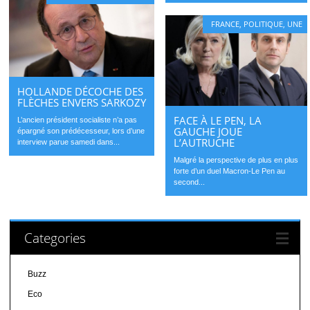
FRANCE
,
POLITIQUE
,
UNE
HOLLANDE DÉCOCHE DES
FLÈCHES ENVERS SARKOZY
FACE À LE PEN, LA
L’ancien président socialiste n’a pas
GAUCHE JOUE
épargné son prédécesseur, lors d’une
L’AUTRUCHE
interview parue samedi dans...
Malgré la perspective de plus en plus
forte d’un duel Macron-Le Pen au
second...
Categories
Buzz
Eco