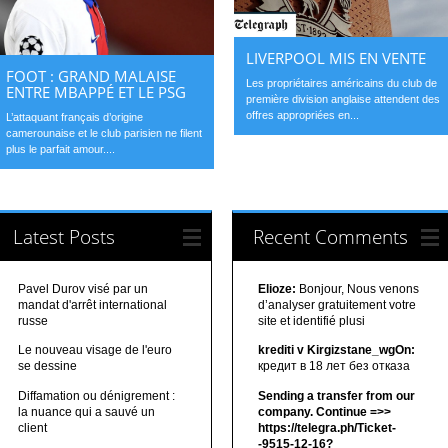
LIVERPOOL MIS EN VENTE
FOOT : GRAND MALAISE
Les propriétaires américains du club de
ENTRE MBAPPÉ ET LE PSG
première division anglaise attendent des
offres appropriées en...
L’attaquant français d’origine
camerounaise et le club parisien ne filent
plus le parfait amour....
Latest Posts
Recent Comments
Pavel Durov visé par un
Elioze:
Bonjour, Nous venons
mandat d'arrêt international
d’analyser gratuitement votre
russe
site et identifié plusi
Le nouveau visage de l'euro
krediti v Kirgizstane_wgOn:
se dessine
кредит в 18 лет без отказа
Diffamation ou dénigrement :
Sending a transfer from our
la nuance qui a sauvé un
company. Continue =>>
client
https://telegra.ph/Ticket-
-9515-12-16?