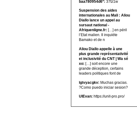
baa780954d6*:
37tz1w
Suspension des aides
internationales au Mali : Aliou
Diallo lance un appel au
sursaut national -
Afriquenligne.fr:
[…] en péril
l’Etat malien. Il inquiète
Bamako et de n
Aliou Diallo appelle à une
plus grande représentativité
et inclusivité du CNT | Wa sé
xo:
[…] soit encore une
grande déception, certains
leaders politiques font de
lgtvyacgkv:
Muchas gracias.
?Como puedo iniciar sesion?
UIEvan:
https://unit-pro.pro/