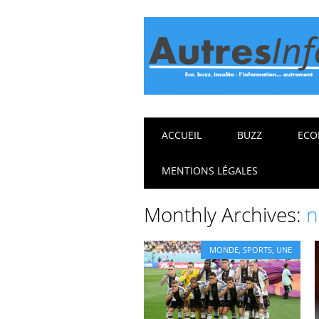
Main menu
Skip
ACCUEIL
BUZZ
ECO
to
content
MENTIONS LÉGALES
Monthly Archives:
n
MONDE
,
SPORTS
,
UNE