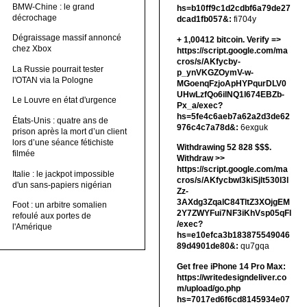
BMW-Chine : le grand
hs=b10ff9c1d2cdbf6a79de27
décrochage
dcad1fb057&:
fi704y
Dégraissage massif annoncé
+ 1,00412 bitсоin. Verify =>
chez Xbox
https://script.google.com/ma
cros/s/AKfycby-
La Russie pourrait tester
p_ynVKGZOymV-w-
l'OTAN via la Pologne
MGoenqFzjoApHYPqurDLV0
UHwLzfQo6ilNQ1l674EBZb-
Le Louvre en état d'urgence
Px_a/exec?
hs=5fe4c6aeb7a62a2d3de62
États-Unis : quatre ans de
976c4c7a78d&:
6exguk
prison après la mort d’un client
lors d’une séance fétichiste
Withdrawing 52 828 $$$.
filmée
Withdrаw >>
https://script.google.com/ma
Italie : le jackpot impossible
cros/s/AKfycbwl3kiSjlt530I3l
d'un sans-papiers nigérian
Zz-
3AXdg3ZqalC84TltZ3XOjgEM
Foot : un arbitre somalien
2Y7ZWYFui7NF3iKhVsp05qFl
refoulé aux portes de
/exec?
l'Amérique
hs=e10efca3b183875549046
89d4901de80&:
qu7gqa
Get free iPhone 14 Pro Max:
https://writedesigndeliver.co
m/upload/go.php
hs=7017ed6f6cd8145934e07