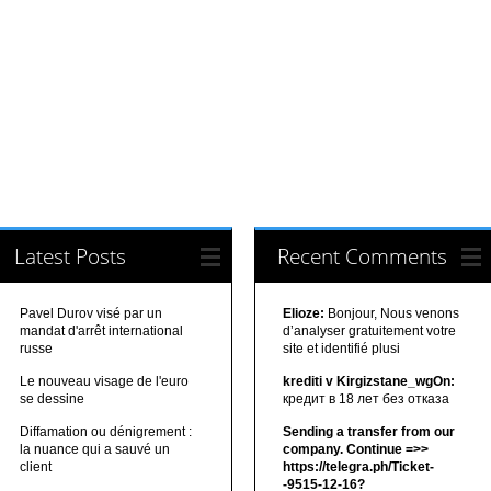
Latest Posts
Recent Comments
Pavel Durov visé par un
Elioze:
Bonjour, Nous venons
mandat d'arrêt international
d’analyser gratuitement votre
russe
site et identifié plusi
Le nouveau visage de l'euro
krediti v Kirgizstane_wgOn:
se dessine
кредит в 18 лет без отказа
Diffamation ou dénigrement :
Sending a transfer from our
la nuance qui a sauvé un
company. Continue =>>
client
https://telegra.ph/Ticket-
-9515-12-16?