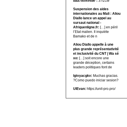
baa780954d6*:
37tz1w
Suspension des aides
internationales au Mali : Aliou
Diallo lance un appel au
sursaut national -
Afriquenligne.fr:
[…] en péril
l’Etat malien. Il inquiète
Bamako et de n
Aliou Diallo appelle à une
plus grande représentativité
et inclusivité du CNT | Wa sé
xo:
[…] soit encore une
grande déception, certains
leaders politiques font de
lgtvyacgkv:
Muchas gracias.
?Como puedo iniciar sesion?
UIEvan:
https://unit-pro.pro/