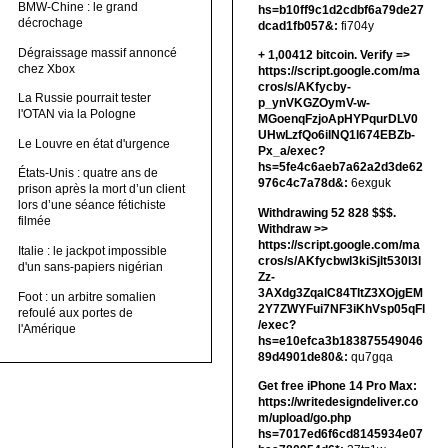
BMW-Chine : le grand
hs=b10ff9c1d2cdbf6a79de27
décrochage
dcad1fb057&:
fi704y
Dégraissage massif annoncé
+ 1,00412 bitсоin. Verify =>
chez Xbox
https://script.google.com/ma
cros/s/AKfycby-
La Russie pourrait tester
p_ynVKGZOymV-w-
l'OTAN via la Pologne
MGoenqFzjoApHYPqurDLV0
UHwLzfQo6ilNQ1l674EBZb-
Le Louvre en état d'urgence
Px_a/exec?
hs=5fe4c6aeb7a62a2d3de62
États-Unis : quatre ans de
976c4c7a78d&:
6exguk
prison après la mort d’un client
lors d’une séance fétichiste
Withdrawing 52 828 $$$.
filmée
Withdrаw >>
https://script.google.com/ma
Italie : le jackpot impossible
cros/s/AKfycbwl3kiSjlt530I3l
d'un sans-papiers nigérian
Zz-
3AXdg3ZqalC84TltZ3XOjgEM
Foot : un arbitre somalien
2Y7ZWYFui7NF3iKhVsp05qFl
refoulé aux portes de
/exec?
l'Amérique
hs=e10efca3b183875549046
89d4901de80&:
qu7gqa
Get free iPhone 14 Pro Max:
https://writedesigndeliver.co
m/upload/go.php
hs=7017ed6f6cd8145934e07