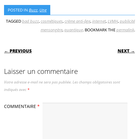
POSTED IN
Buzz
,
Une
TAGGED
bad buzz
,
cosmétiques
,
crème anti-âge
,
internet
,
LVMH
,
publicité
mensongère
,
quantique
. BOOKMARK THE
permalink
.
POST NAVIGATION
← PREVIOUS
NEXT →
Laisser un commentaire
Votre adresse e-mail ne sera pas publiée.
Les champs obligatoires sont
indiqués avec
*
COMMENTAIRE
*