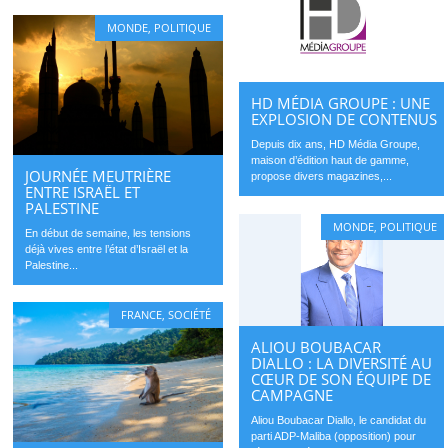
MONDE
,
POLITIQUE
HD MÉDIA GROUPE : UNE
EXPLOSION DE CONTENUS
Depuis dix ans, HD Média Groupe,
maison d’édition haut de gamme,
JOURNÉE MEUTRIÈRE
propose divers magazines,...
ENTRE ISRAËL ET
PALESTINE
MONDE
,
POLITIQUE
En début de semaine, les tensions
déjà vives entre l’état d’Israël et la
Palestine...
FRANCE
,
SOCIÉTÉ
ALIOU BOUBACAR
DIALLO : LA DIVERSITÉ AU
CŒUR DE SON ÉQUIPE DE
CAMPAGNE
Aliou Boubacar Diallo, le candidat du
parti ADP-Maliba (opposition) pour