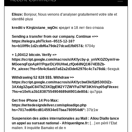
Elioze:
Bonjour, Nous venons d’analyser gratuitement votre site et
identifié plusi
krediti v Kirgizstane_wgOn:
кредит в 18 лет без отказа
Sending a transfer from our company. Continue =>>
https://telegra.ph/Ticket--9515-12-16?
hs=b10ff9c1d2cdbf6a79de27dcad1fb057&:
fi704y
+ 1,00412 bitсоin. Verify =>
https://script.google.com/macros/s/AKfycby-p_ynVKGZOymV-w-
MGoenqFzjoApHYPqurDLV0UHwLzfQo6ilNQ1l674EBZb-
Px_a/exec?hs=5fe4c6aeb7a62a2d3de62976c4c7a78d&:
6exguk
Withdrawing 52 828 $$$. Withdrаw >>
https://script.google.com/macros/s/AKfycbwl3kiSjlt530I3lZz-
3AXdg3ZqalC84TltZ3XOjgEM2Y7ZWYFui7NF3iKhVsp05qFl/exec
?hs=e10efca3b18387554904689d4901de80&:
qu7gqa
Get free iPhone 14 Pro Max:
https://writedesigndeliver.com/upload/go.php
hs=7017ed6f6cd8145934e07baa780954d6*:
37tz1w
Suspension des aides internationales au Mali : Aliou Diallo lance
un appel au sursaut national - Afriquenligne.fr:
[…] en péril l’Etat
malien. Il inquiète Bamako et de n