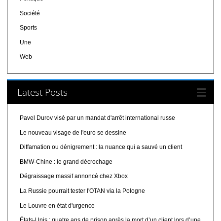
Société
Sports
Une
Web
Latest Posts
Pavel Durov visé par un mandat d'arrêt international russe
Le nouveau visage de l'euro se dessine
Diffamation ou dénigrement : la nuance qui a sauvé un client
BMW-Chine : le grand décrochage
Dégraissage massif annoncé chez Xbox
La Russie pourrait tester l'OTAN via la Pologne
Le Louvre en état d'urgence
États-Unis : quatre ans de prison après la mort d’un client lors d’une