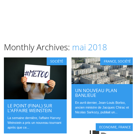
Monthly Archives:
mai 2018
SOCIÉTÉ
FRANCE
,
SOCIÉTÉ
UN NOUVEAU PLAN
BANLIEUE
En avril dernier, Jean-Louis Borloo,
LE POINT (FINAL) SUR
ancien ministre de Jacques Chirac et
L’AFFAIRE WEINSTEIN
Nicolas Sarkozy, publiait un...
La semaine dernière, l’affaire Harvey
Weinstein a pris un nouveau tournant
ECONOMIE
,
FRANCE
après que ce...