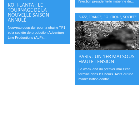
l’élection présidentielle malienne du...
KOH-LANTA : LE
TOURNAGE DE LA
NOUVELLE SAISON
BUZZ
,
FRANCE
,
POLITIQUE
,
SOCIÉTÉ
ANNULÉ
Nouveau coup dur pour la chaine TF1
et la société de production Adventure
Line Productions (ALP)....
PARIS : UN 1ER MAI SOUS
HAUTE TENSION
Le week-end du premier mai s’est
terminé dans les heurs. Alors qu’une
manifestation contre...