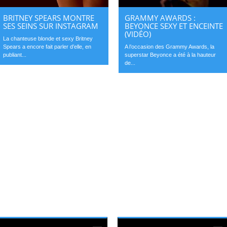
BRITNEY SPEARS MONTRE
GRAMMY AWARDS :
SES SEINS SUR INSTAGRAM
BEYONCE SEXY ET ENCEINTE
(VIDÉO)
La chanteuse blonde et sexy Britney
Spears a encore fait parler d’elle, en
A l’occasion des Grammy Awards, la
publiant...
superstar Beyonce a été à la hauteur
de...