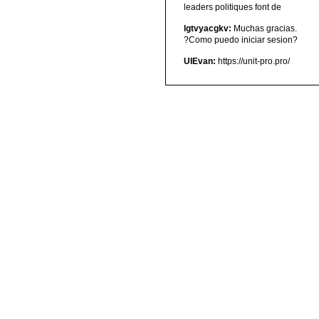
leaders politiques font de
lgtvyacgkv:
Muchas gracias.
?Como puedo iniciar sesion?
UIEvan:
https://unit-pro.pro/