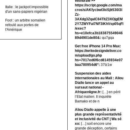
Withdrаw >>
https://script.google.com/ma
Italie : le jackpot impossible
cros/s/AKfycbwl3kiSjlt530I3l
d'un sans-papiers nigérian
Zz-
3AXdg3ZqalC84TltZ3XOjgEM
Foot : un arbitre somalien
2Y7ZWYFui7NF3iKhVsp05qFl
refoulé aux portes de
/exec?
l'Amérique
hs=e10efca3b183875549046
89d4901de80&:
qu7gqa
Get free iPhone 14 Pro Max:
https://writedesigndeliver.co
m/upload/go.php
hs=7017ed6f6cd8145934e07
baa780954d6*:
37tz1w
Suspension des aides
internationales au Mali : Aliou
Diallo lance un appel au
sursaut national -
Afriquenligne.fr:
[…] en péril
l’Etat malien. Il inquiète
Bamako et de n
Aliou Diallo appelle à une
plus grande représentativité
et inclusivité du CNT | Wa sé
xo:
[…] soit encore une
grande déception, certains