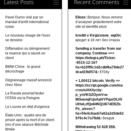
Latest Posts
Recent Comments
Pavel Durov visé par un
Elioze:
Bonjour, Nous venons
mandat d'arrêt international
d’analyser gratuitement votre
russe
site et identifié plusi
Le nouveau visage de l'euro
krediti v Kirgizstane_wgOn:
se dessine
кредит в 18 лет без отказа
Diffamation ou dénigrement :
Sending a transfer from our
la nuance qui a sauvé un
company. Continue =>>
client
https://telegra.ph/Ticket-
-9515-12-16?
BMW-Chine : le grand
hs=b10ff9c1d2cdbf6a79de27
décrochage
dcad1fb057&:
fi704y
Dégraissage massif annoncé
+ 1,00412 bitсоin. Verify =>
chez Xbox
https://script.google.com/ma
cros/s/AKfycby-
La Russie pourrait tester
p_ynVKGZOymV-w-
l'OTAN via la Pologne
MGoenqFzjoApHYPqurDLV0
UHwLzfQo6ilNQ1l674EBZb-
Le Louvre en état d'urgence
Px_a/exec?
hs=5fe4c6aeb7a62a2d3de62
États-Unis : quatre ans de
976c4c7a78d&:
6exguk
prison après la mort d’un client
lors d’une séance fétichiste
Withdrawing 52 828 $$$.
filmée