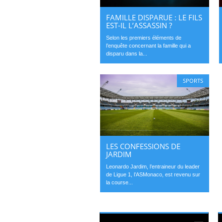
FAMILLE DISPARUE : LE FILS
EST-IL L’ASSASSIN ?
Selon les premiers éléments de
l’enquête concernant la famille qui a
disparu dans la...
SPORTS
LES CONFESSIONS DE
JARDIM
Leonardo Jardim, l’entraineur du leader
de Ligue 1, l’ASMonaco, est revenu sur
la course...