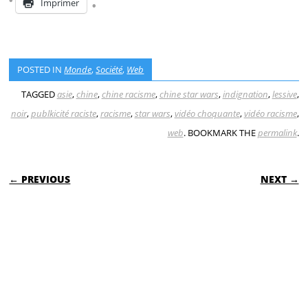
Imprimer
POSTED IN
Monde
,
Société
,
Web
TAGGED
asie
,
chine
,
chine racisme
,
chine star wars
,
indignation
,
lessive
,
noir
,
publkicité raciste
,
racisme
,
star wars
,
vidéo choquante
,
vidéo racisme
,
web
. BOOKMARK THE
permalink
.
POST NAVIGATION
← PREVIOUS
NEXT →