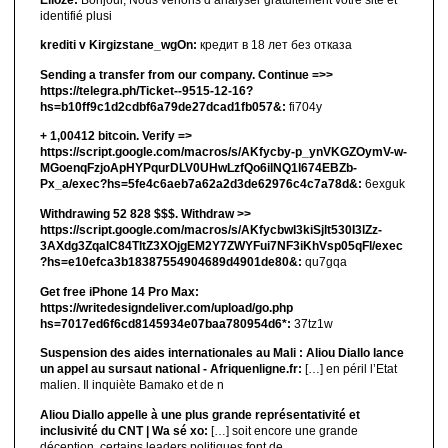
identifié plusi
krediti v Kirgizstane_wgOn:
кредит в 18 лет без отказа
Sending a transfer from our company. Continue =>>
https://telegra.ph/Ticket--9515-12-16?
hs=b10ff9c1d2cdbf6a79de27dcad1fb057&:
fi704y
+ 1,00412 bitсоin. Verify =>
https://script.google.com/macros/s/AKfycby-p_ynVKGZOymV-w-
MGoenqFzjoApHYPqurDLV0UHwLzfQo6ilNQ1l674EBZb-
Px_a/exec?hs=5fe4c6aeb7a62a2d3de62976c4c7a78d&:
6exguk
Withdrawing 52 828 $$$. Withdrаw >>
https://script.google.com/macros/s/AKfycbwl3kiSjlt530I3lZz-
3AXdg3ZqalC84TltZ3XOjgEM2Y7ZWYFui7NF3iKhVsp05qFl/exec
?hs=e10efca3b18387554904689d4901de80&:
qu7gqa
Get free iPhone 14 Pro Max:
https://writedesigndeliver.com/upload/go.php
hs=7017ed6f6cd8145934e07baa780954d6*:
37tz1w
Suspension des aides internationales au Mali : Aliou Diallo lance
un appel au sursaut national - Afriquenligne.fr:
[…] en péril l’Etat
malien. Il inquiète Bamako et de n
Aliou Diallo appelle à une plus grande représentativité et
inclusivité du CNT | Wa sé xo:
[…] soit encore une grande
déception, certains leaders politiques font de