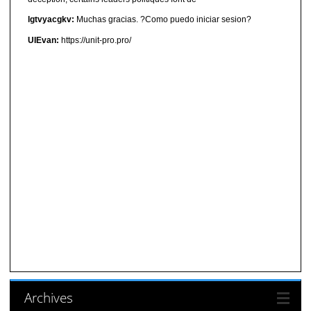
lgtvyacgkv:
Muchas gracias. ?Como puedo iniciar sesion?
UIEvan:
https://unit-pro.pro/
Archives