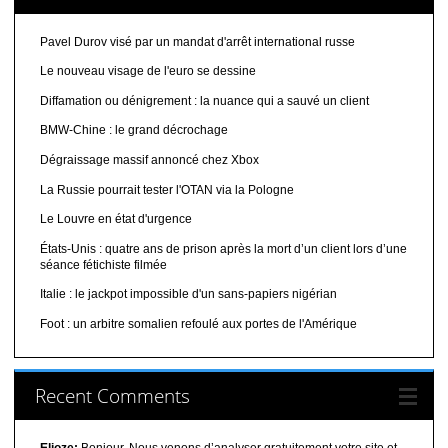
Pavel Durov visé par un mandat d'arrêt international russe
Le nouveau visage de l'euro se dessine
Diffamation ou dénigrement : la nuance qui a sauvé un client
BMW-Chine : le grand décrochage
Dégraissage massif annoncé chez Xbox
La Russie pourrait tester l'OTAN via la Pologne
Le Louvre en état d'urgence
États-Unis : quatre ans de prison après la mort d’un client lors d’une
séance fétichiste filmée
Italie : le jackpot impossible d'un sans-papiers nigérian
Foot : un arbitre somalien refoulé aux portes de l'Amérique
Recent Comments
Elioze:
Bonjour, Nous venons d’analyser gratuitement votre site et