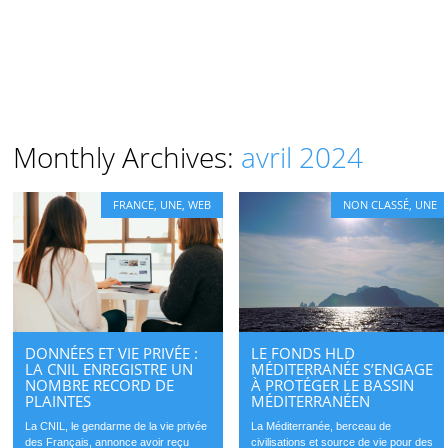
Monthly Archives:
avril 2024
FRANCE
,
UNE
,
WEB
NON CLASSÉ
,
UNE
DONNÉES ET VIE PRIVÉE :
LE FONDS HLD
LA CNIL ENREGISTRE UN
MÉDITERRANÉE S’ENGAGE
NOMBRE RECORD DE
À PROTÉGER LE BASSIN
PLAINTES
MÉDITERRANÉEN
La CNIL, le gendarme de la vie privée
La Méditerranée, berceau de
des Français, annonce avoir reçu
civilisations et source de vie pour des