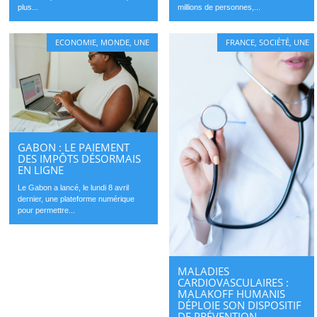
plus...
millions de personnes,...
ECONOMIE
,
MONDE
,
UNE
FRANCE
,
SOCIÉTÉ
,
UNE
GABON : LE PAIEMENT
DES IMPÔTS DÉSORMAIS
EN LIGNE
Le Gabon a lancé, le lundi 8 avril
dernier, une plateforme numérique
pour permettre...
MALADIES
CARDIOVASCULAIRES :
MALAKOFF HUMANIS
DÉPLOIE SON DISPOSITIF
DE PRÉVENTION