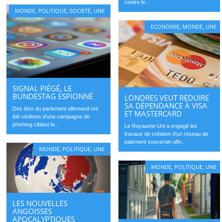
contre le...
MONDE
,
POLITIQUE
,
SOCIÉTÉ
,
UNE
ECONOMIE
,
MONDE
,
UNE
SIGNAL PIÉGÉ, LE
BUNDESTAG ESPIONNÉ
LONDRES VEUT RÉDUIRE
SA DÉPENDANCE À VISA
Des élus du parlement allemand ont
ET MASTERCARD
été victimes d’une campagne de
phishing ciblant la...
Le Royaume-Uni a engagé les
travaux de création d’un réseau de
paiement souverain afin...
MONDE
,
POLITIQUE
,
UNE
MONDE
,
POLITIQUE
,
UNE
LES NOUVELLES
ANGOISSES
APOCALYPTIQUES