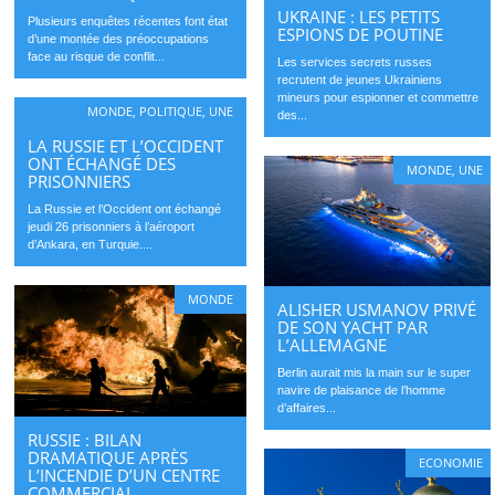
UKRAINE : LES PETITS
Plusieurs enquêtes récentes font état
ESPIONS DE POUTINE
d’une montée des préoccupations
face au risque de conflit...
Les services secrets russes
recrutent de jeunes Ukrainiens
mineurs pour espionner et commettre
MONDE
,
POLITIQUE
,
UNE
des...
LA RUSSIE ET L’OCCIDENT
ONT ÉCHANGÉ DES
MONDE
,
UNE
PRISONNIERS
La Russie et l’Occident ont échangé
jeudi 26 prisonniers à l’aéroport
d’Ankara, en Turquie....
MONDE
ALISHER USMANOV PRIVÉ
DE SON YACHT PAR
L’ALLEMAGNE
Berlin aurait mis la main sur le super
navire de plaisance de l’homme
d’affaires...
RUSSIE : BILAN
DRAMATIQUE APRÈS
ECONOMIE
L’INCENDIE D’UN CENTRE
COMMERCIAL