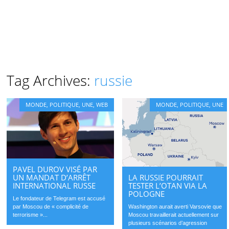
Tag Archives:
russie
MONDE
,
POLITIQUE
,
UNE
,
WEB
MONDE
,
POLITIQUE
,
UNE
PAVEL DUROV VISÉ PAR
UN MANDAT D’ARRÊT
LA RUSSIE POURRAIT
INTERNATIONAL RUSSE
TESTER L’OTAN VIA LA
POLOGNE
Le fondateur de Telegram est accusé
par Moscou de « complicité de
Washington aurait averti Varsovie que
terrorisme »...
Moscou travaillerait actuellement sur
plusieurs scénarios d’agression