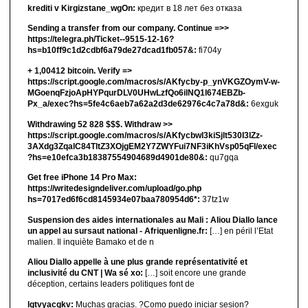
krediti v Kirgizstane_wgOn:
кредит в 18 лет без отказа
Sending a transfer from our company. Continue =>>
https://telegra.ph/Ticket--9515-12-16?
hs=b10ff9c1d2cdbf6a79de27dcad1fb057&:
fi704y
+ 1,00412 bitсоin. Verify =>
https://script.google.com/macros/s/AKfycby-p_ynVKGZOymV-w-
MGoenqFzjoApHYPqurDLV0UHwLzfQo6ilNQ1l674EBZb-
Px_a/exec?hs=5fe4c6aeb7a62a2d3de62976c4c7a78d&:
6exguk
Withdrawing 52 828 $$$. Withdrаw >>
https://script.google.com/macros/s/AKfycbwl3kiSjlt530I3lZz-
3AXdg3ZqalC84TltZ3XOjgEM2Y7ZWYFui7NF3iKhVsp05qFl/exec
?hs=e10efca3b18387554904689d4901de80&:
qu7gqa
Get free iPhone 14 Pro Max:
https://writedesigndeliver.com/upload/go.php
hs=7017ed6f6cd8145934e07baa780954d6*:
37tz1w
Suspension des aides internationales au Mali : Aliou Diallo lance
un appel au sursaut national - Afriquenligne.fr:
[…] en péril l’Etat
malien. Il inquiète Bamako et de n
Aliou Diallo appelle à une plus grande représentativité et
inclusivité du CNT | Wa sé xo:
[…] soit encore une grande
déception, certains leaders politiques font de
lgtvyacgkv:
Muchas gracias. ?Como puedo iniciar sesion?