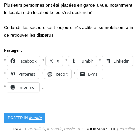
Plusieurs personnes ont été placées en garde à vue, notamment
le locataire du local où le feu s’est déclenché.
Ce lundi, les secours sont toujours très actifs et se mobilisent afin
de retrouver les disparus.
Partager :
Facebook
X
Tumblr
LinkedIn
Pinterest
Reddit
E-mail
Imprimer
POSTED IN
Monde
TAGGED
actualités
,
incendie
,
russie
,
une
. BOOKMARK THE
permalink
.