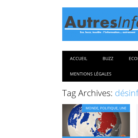
Main menu
Skip
ACCUEIL
BUZZ
ECO
to
content
MENTIONS LÉGALES
Tag Archives:
désin
MONDE
,
POLITIQUE
,
UNE