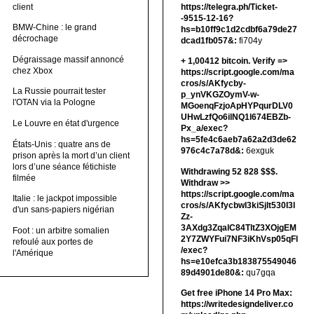
client
https://telegra.ph/Ticket-
-9515-12-16?
BMW-Chine : le grand
hs=b10ff9c1d2cdbf6a79de27
décrochage
dcad1fb057&:
fi704y
Dégraissage massif annoncé
+ 1,00412 bitсоin. Verify =>
chez Xbox
https://script.google.com/ma
cros/s/AKfycby-
La Russie pourrait tester
p_ynVKGZOymV-w-
l'OTAN via la Pologne
MGoenqFzjoApHYPqurDLV0
UHwLzfQo6ilNQ1l674EBZb-
Le Louvre en état d'urgence
Px_a/exec?
hs=5fe4c6aeb7a62a2d3de62
États-Unis : quatre ans de
976c4c7a78d&:
6exguk
prison après la mort d’un client
lors d’une séance fétichiste
Withdrawing 52 828 $$$.
filmée
Withdrаw >>
https://script.google.com/ma
Italie : le jackpot impossible
cros/s/AKfycbwl3kiSjlt530I3l
d'un sans-papiers nigérian
Zz-
3AXdg3ZqalC84TltZ3XOjgEM
Foot : un arbitre somalien
2Y7ZWYFui7NF3iKhVsp05qFl
refoulé aux portes de
/exec?
l'Amérique
hs=e10efca3b183875549046
89d4901de80&:
qu7gqa
Get free iPhone 14 Pro Max:
https://writedesigndeliver.co