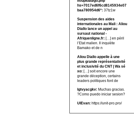
m/upload/go.php
hs=7017ed6f6cd8145934e07
baa780954d6*:
37tz1w
Suspension des aides
internationales au Mali : Aliou
Diallo lance un appel au
sursaut national -
Afriquenligne.fr:
[…] en péril
l’Etat malien. Il inquiète
Bamako et de n
Aliou Diallo appelle à une
plus grande représentativité
et inclusivité du CNT | Wa sé
xo:
[…] soit encore une
grande déception, certains
leaders politiques font de
lgtvyacgkv:
Muchas gracias.
?Como puedo iniciar sesion?
UIEvan:
https://unit-pro.pro/