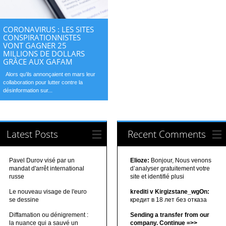
CORONAVIRUS : LES SITES
CONSPIRATIONNISTES
VONT GAGNER 25
MILLIONS DE DOLLARS
GRÂCE AUX GAFAM
Alors qu’ils annonçaient en mars leur
collaboration pour lutter contre la
désinformation sur...
Latest Posts
Recent Comments
Pavel Durov visé par un
Elioze:
Bonjour, Nous venons
mandat d'arrêt international
d’analyser gratuitement votre
russe
site et identifié plusi
Le nouveau visage de l'euro
krediti v Kirgizstane_wgOn:
se dessine
кредит в 18 лет без отказа
Diffamation ou dénigrement :
Sending a transfer from our
la nuance qui a sauvé un
company. Continue =>>