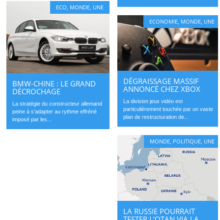
ECO
,
MONDE
,
UNE
ECONOMIE
,
MONDE
,
UNE
DÉGRAISSAGE MASSIF
BMW-CHINE : LE GRAND
ANNONCÉ CHEZ XBOX
DÉCROCHAGE
La division jeux vidéo est
La stratégie du constructeur allemand
particulièrement touchée par un vaste
peine à s’adapter au rythme effréné
plan de restructuration de...
imposé par les...
MONDE
,
POLITIQUE
,
UNE
LA RUSSIE POURRAIT
TESTER L’OTAN VIA LA