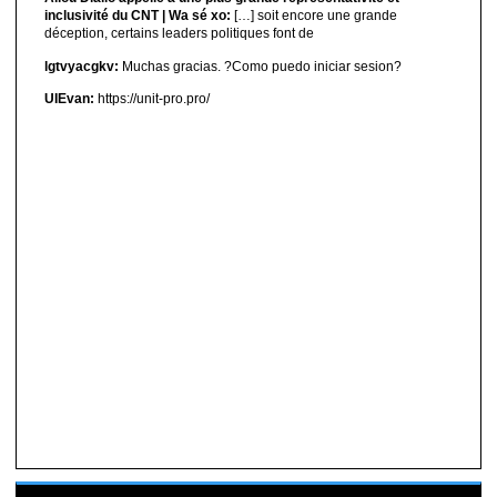
inclusivité du CNT | Wa sé xo:
[…] soit encore une grande
déception, certains leaders politiques font de
lgtvyacgkv:
Muchas gracias. ?Como puedo iniciar sesion?
UIEvan:
https://unit-pro.pro/