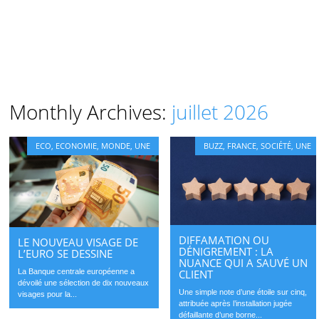
Monthly Archives:
juillet 2026
ECO
,
ECONOMIE
,
MONDE
,
UNE
BUZZ
,
FRANCE
,
SOCIÉTÉ
,
UNE
DIFFAMATION OU
LE NOUVEAU VISAGE DE
DÉNIGREMENT : LA
L’EURO SE DESSINE
NUANCE QUI A SAUVÉ UN
La Banque centrale européenne a
CLIENT
dévoilé une sélection de dix nouveaux
Une simple note d’une étoile sur cinq,
visages pour la...
attribuée après l’installation jugée
défaillante d’une borne...