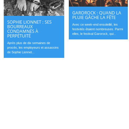
GAROROCK : QUAND LA
PLUIE GÂCHE LA FÊTE
SOPHIE LIONNET : SES
Avec ce week-end ensoleillé, les
BOURREAUX
festivités étaient nombreuses. Parmi
CONDAMNÉS À
elles, le festival Garorock, qui...
PERPÉTUITÉ
Après plus de dix semaines de
procès, les employeurs et assassins
de Sophie Lionnet...