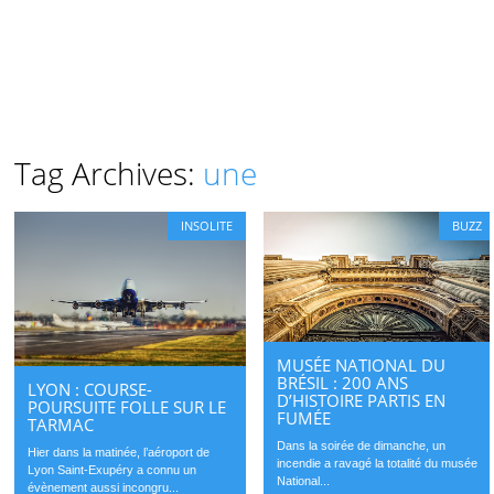
Tag Archives:
une
INSOLITE
BUZZ
MUSÉE NATIONAL DU
BRÉSIL : 200 ANS
LYON : COURSE-
D’HISTOIRE PARTIS EN
POURSUITE FOLLE SUR LE
FUMÉE
TARMAC
Dans la soirée de dimanche, un
Hier dans la matinée, l’aéroport de
incendie a ravagé la totalité du musée
Lyon Saint-Exupéry a connu un
National...
évènement aussi incongru...