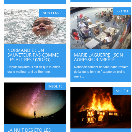
FRANCE
NON CLASSÉ
NORMANDIE : UN
MARIE LAGUERRE : SON
SAUVETEUR PAS COMME
AGRESSEUR ARRÊTÉ
LES AUTRES ! (VIDÉO)
Rebondissement de taille dans l’affaire
Depuis toujours, il est dit que le chien
de la jeune femme frappée en pleine
est le meilleur ami de l’homme....
rue à...
INSOLITE
SOCIÉTÉ
LA NUIT DES ÉTOILES