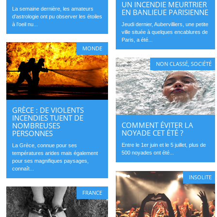
UN INCENDIE MEURTRIER
La semaine dernière, les amateurs
EN BANLIEUE PARISIENNE
d’astrologie ont pu observer les étoiles
Jeudi dernier, Aubervilliers, une petite
à l’oeil nu...
ville située à quelques encablures de
Paris, a été...
MONDE
NON CLASSÉ
,
SOCIÉTÉ
GRÈCE : DE VIOLENTS
INCENDIES TUENT DE
COMMENT ÉVITER LA
NOMBREUSES
NOYADE CET ÉTÉ ?
PERSONNES
Entre le 1er juin et le 5 juillet, plus de
La Grèce, connue pour ses
500 noyades ont été...
températures arides mais également
pour ses magnifiques paysages,
connaît...
INSOLITE
FRANCE