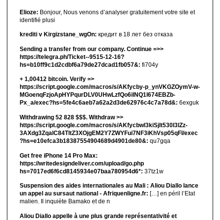
Elioze:
Bonjour, Nous venons d’analyser gratuitement votre site et
identifié plusi
krediti v Kirgizstane_wgOn:
кредит в 18 лет без отказа
Sending a transfer from our company. Continue =>>
https://telegra.ph/Ticket--9515-12-16?
hs=b10ff9c1d2cdbf6a79de27dcad1fb057&:
fi704y
+ 1,00412 bitсоin. Verify =>
https://script.google.com/macros/s/AKfycby-p_ynVKGZOymV-w-
MGoenqFzjoApHYPqurDLV0UHwLzfQo6ilNQ1l674EBZb-
Px_a/exec?hs=5fe4c6aeb7a62a2d3de62976c4c7a78d&:
6exguk
Withdrawing 52 828 $$$. Withdrаw >>
https://script.google.com/macros/s/AKfycbwl3kiSjlt530I3lZz-
3AXdg3ZqalC84TltZ3XOjgEM2Y7ZWYFui7NF3iKhVsp05qFl/exec
?hs=e10efca3b18387554904689d4901de80&:
qu7gqa
Get free iPhone 14 Pro Max:
https://writedesigndeliver.com/upload/go.php
hs=7017ed6f6cd8145934e07baa780954d6*:
37tz1w
Suspension des aides internationales au Mali : Aliou Diallo lance
un appel au sursaut national - Afriquenligne.fr:
[…] en péril l’Etat
malien. Il inquiète Bamako et de n
Aliou Diallo appelle à une plus grande représentativité et