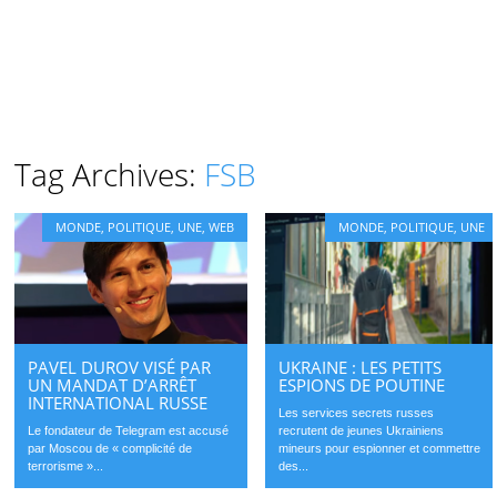
Tag Archives:
FSB
MONDE
,
POLITIQUE
,
UNE
,
WEB
MONDE
,
POLITIQUE
,
UNE
PAVEL DUROV VISÉ PAR
UKRAINE : LES PETITS
UN MANDAT D’ARRÊT
ESPIONS DE POUTINE
INTERNATIONAL RUSSE
Les services secrets russes
Le fondateur de Telegram est accusé
recrutent de jeunes Ukrainiens
par Moscou de « complicité de
mineurs pour espionner et commettre
terrorisme »...
des...