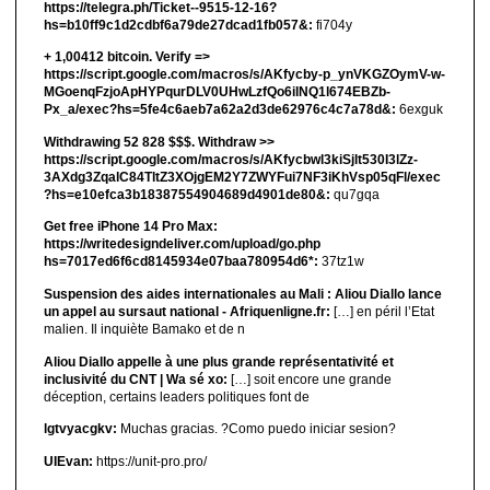
https://telegra.ph/Ticket--9515-12-16?
hs=b10ff9c1d2cdbf6a79de27dcad1fb057&:
fi704y
+ 1,00412 bitсоin. Verify =>
https://script.google.com/macros/s/AKfycby-p_ynVKGZOymV-w-
MGoenqFzjoApHYPqurDLV0UHwLzfQo6ilNQ1l674EBZb-
Px_a/exec?hs=5fe4c6aeb7a62a2d3de62976c4c7a78d&:
6exguk
Withdrawing 52 828 $$$. Withdrаw >>
https://script.google.com/macros/s/AKfycbwl3kiSjlt530I3lZz-
3AXdg3ZqalC84TltZ3XOjgEM2Y7ZWYFui7NF3iKhVsp05qFl/exec
?hs=e10efca3b18387554904689d4901de80&:
qu7gqa
Get free iPhone 14 Pro Max:
https://writedesigndeliver.com/upload/go.php
hs=7017ed6f6cd8145934e07baa780954d6*:
37tz1w
Suspension des aides internationales au Mali : Aliou Diallo lance
un appel au sursaut national - Afriquenligne.fr:
[…] en péril l’Etat
malien. Il inquiète Bamako et de n
Aliou Diallo appelle à une plus grande représentativité et
inclusivité du CNT | Wa sé xo:
[…] soit encore une grande
déception, certains leaders politiques font de
lgtvyacgkv:
Muchas gracias. ?Como puedo iniciar sesion?
UIEvan:
https://unit-pro.pro/