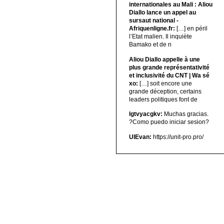
internationales au Mali : Aliou
Diallo lance un appel au
sursaut national -
Afriquenligne.fr:
[…] en péril
l’Etat malien. Il inquiète
Bamako et de n
Aliou Diallo appelle à une
plus grande représentativité
et inclusivité du CNT | Wa sé
xo:
[…] soit encore une
grande déception, certains
leaders politiques font de
lgtvyacgkv:
Muchas gracias.
?Como puedo iniciar sesion?
UIEvan:
https://unit-pro.pro/