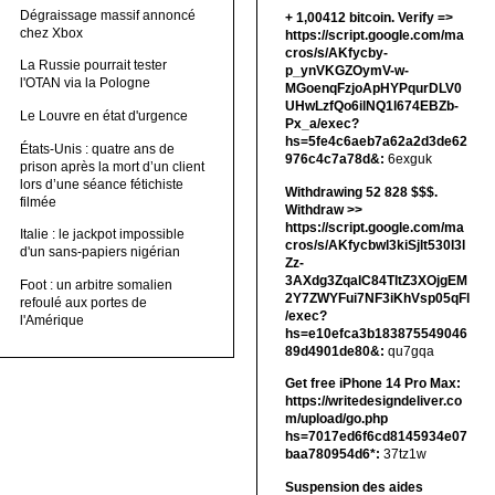
Dégraissage massif annoncé
+ 1,00412 bitсоin. Verify =>
chez Xbox
https://script.google.com/ma
cros/s/AKfycby-
La Russie pourrait tester
p_ynVKGZOymV-w-
l'OTAN via la Pologne
MGoenqFzjoApHYPqurDLV0
UHwLzfQo6ilNQ1l674EBZb-
Le Louvre en état d'urgence
Px_a/exec?
hs=5fe4c6aeb7a62a2d3de62
États-Unis : quatre ans de
976c4c7a78d&:
6exguk
prison après la mort d’un client
lors d’une séance fétichiste
Withdrawing 52 828 $$$.
filmée
Withdrаw >>
https://script.google.com/ma
Italie : le jackpot impossible
cros/s/AKfycbwl3kiSjlt530I3l
d'un sans-papiers nigérian
Zz-
3AXdg3ZqalC84TltZ3XOjgEM
Foot : un arbitre somalien
2Y7ZWYFui7NF3iKhVsp05qFl
refoulé aux portes de
/exec?
l'Amérique
hs=e10efca3b183875549046
89d4901de80&:
qu7gqa
Get free iPhone 14 Pro Max:
https://writedesigndeliver.co
m/upload/go.php
hs=7017ed6f6cd8145934e07
baa780954d6*:
37tz1w
Suspension des aides