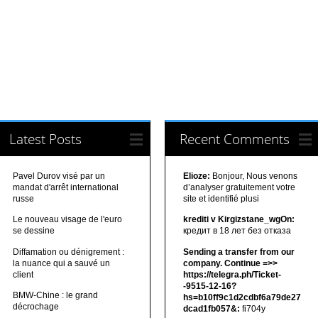
Latest Posts
Recent Comments
Pavel Durov visé par un
Elioze:
Bonjour, Nous venons
mandat d'arrêt international
d’analyser gratuitement votre
russe
site et identifié plusi
Le nouveau visage de l'euro
krediti v Kirgizstane_wgOn:
se dessine
кредит в 18 лет без отказа
Diffamation ou dénigrement :
Sending a transfer from our
la nuance qui a sauvé un
company. Continue =>>
client
https://telegra.ph/Ticket-
-9515-12-16?
BMW-Chine : le grand
hs=b10ff9c1d2cdbf6a79de27
décrochage
dcad1fb057&:
fi704y