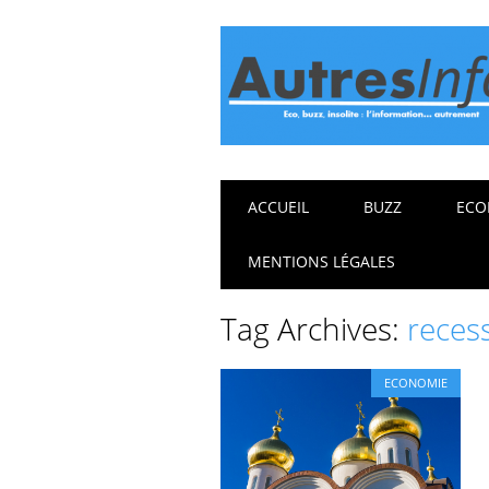
Main menu
Skip
ACCUEIL
BUZZ
ECO
to
content
MENTIONS LÉGALES
Tag Archives:
reces
ECONOMIE