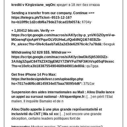
krediti v Kirgizstane_wgOn:
кредит в 18 лет без отказа
Sending a transfer from our company. Continue =>>
https://telegra.ph/Ticket--9515-12-16?
hs=b10ff9c1d2cdbf6a79de27dcad1fb057&:
fi704y
+ 1,00412 bitсоin. Verify =>
https://script.google.com/macros/s/AKfycby-p_ynVKGZOymV-w-
MGoenqFzjoApHYPqurDLV0UHwLzfQo6ilNQ1l674EBZb-
Px_a/exec?hs=5fe4c6aeb7a62a2d3de62976c4c7a78d&:
6exguk
Withdrawing 52 828 $$$. Withdrаw >>
https://script.google.com/macros/s/AKfycbwl3kiSjlt530I3lZz-
3AXdg3ZqalC84TltZ3XOjgEM2Y7ZWYFui7NF3iKhVsp05qFl/exec
?hs=e10efca3b18387554904689d4901de80&:
qu7gqa
Get free iPhone 14 Pro Max:
https://writedesigndeliver.com/upload/go.php
hs=7017ed6f6cd8145934e07baa780954d6*:
37tz1w
Suspension des aides internationales au Mali : Aliou Diallo lance
un appel au sursaut national - Afriquenligne.fr:
[…] en péril l’Etat
malien. Il inquiète Bamako et de n
Aliou Diallo appelle à une plus grande représentativité et
inclusivité du CNT | Wa sé xo:
[…] soit encore une grande
déception, certains leaders politiques font de
lgtvyacgkv:
Muchas gracias. ?Como puedo iniciar sesion?