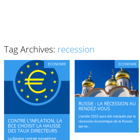
Tag Archives:
recession
ECONOMIE
ECONOMIE
RUSSIE : LA RÉCESSION AU
RENDEZ-VOUS
L’année 2015 aura été marquée par la
CONTRE L’INFLATION, LA
récession économique de la Russie
BCE CHOISIT LA HAUSSE
qui ne...
DES TAUX DIRECTEURS
La Banque centrale européenne