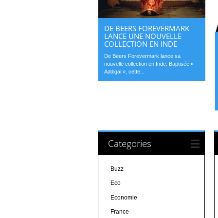
DE BEERS FOREVERMARK
LANCE UNE NOUVELLE
COLLECTION EN INDE
De Beers Forevermark lance sa
nouvelle collection en Inde. Baptisée «
Addigai », cette...
Categories
Buzz
Eco
Economie
France