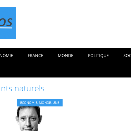
NOMIE
FRANCE
MONDE
POLITIQUE
SOC
nts naturels
ECONOMIE
,
MONDE
,
UNE