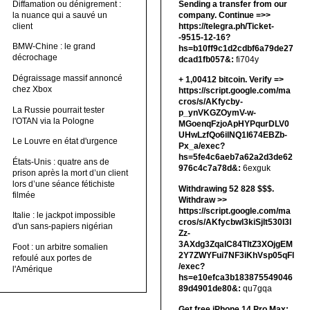
Diffamation ou dénigrement :
Sending a transfer from our
la nuance qui a sauvé un
company. Continue =>>
client
https://telegra.ph/Ticket-
-9515-12-16?
BMW-Chine : le grand
hs=b10ff9c1d2cdbf6a79de27
décrochage
dcad1fb057&:
fi704y
Dégraissage massif annoncé
+ 1,00412 bitсоin. Verify =>
chez Xbox
https://script.google.com/ma
cros/s/AKfycby-
La Russie pourrait tester
p_ynVKGZOymV-w-
l'OTAN via la Pologne
MGoenqFzjoApHYPqurDLV0
UHwLzfQo6ilNQ1l674EBZb-
Le Louvre en état d'urgence
Px_a/exec?
hs=5fe4c6aeb7a62a2d3de62
États-Unis : quatre ans de
976c4c7a78d&:
6exguk
prison après la mort d’un client
lors d’une séance fétichiste
Withdrawing 52 828 $$$.
filmée
Withdrаw >>
https://script.google.com/ma
Italie : le jackpot impossible
cros/s/AKfycbwl3kiSjlt530I3l
d'un sans-papiers nigérian
Zz-
3AXdg3ZqalC84TltZ3XOjgEM
Foot : un arbitre somalien
2Y7ZWYFui7NF3iKhVsp05qFl
refoulé aux portes de
/exec?
l'Amérique
hs=e10efca3b183875549046
89d4901de80&:
qu7gqa
Get free iPhone 14 Pro Max: