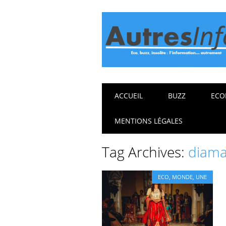
Main menu
Skip
ACCUEIL
BUZZ
ECO
to
content
MENTIONS LÉGALES
Tag Archives:
diama
ECO
,
MONDE
,
UNE