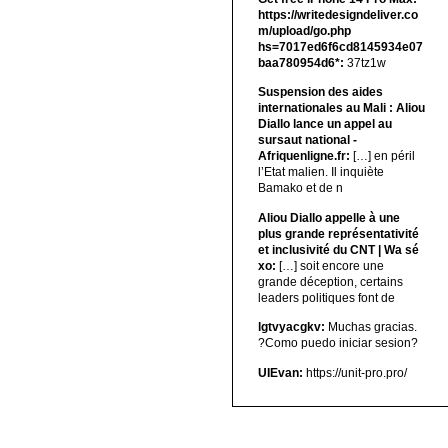
https://writedesigndeliver.co
m/upload/go.php
hs=7017ed6f6cd8145934e07
baa780954d6*:
37tz1w
Suspension des aides
internationales au Mali : Aliou
Diallo lance un appel au
sursaut national -
Afriquenligne.fr:
[…] en péril
l’Etat malien. Il inquiète
Bamako et de n
Aliou Diallo appelle à une
plus grande représentativité
et inclusivité du CNT | Wa sé
xo:
[…] soit encore une
grande déception, certains
leaders politiques font de
lgtvyacgkv:
Muchas gracias.
?Como puedo iniciar sesion?
UIEvan:
https://unit-pro.pro/