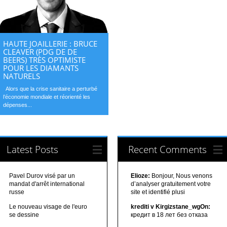
HAUTE JOAILLERIE : BRUCE
CLEAVER (PDG DE DE
BEERS) TRÈS OPTIMISTE
POUR LES DIAMANTS
NATURELS
Alors que la crise sanitaire a perturbé
l’économie mondiale et réorienté les
dépenses...
Latest Posts
Recent Comments
Pavel Durov visé par un
Elioze:
Bonjour, Nous venons
mandat d'arrêt international
d’analyser gratuitement votre
russe
site et identifié plusi
Le nouveau visage de l'euro
krediti v Kirgizstane_wgOn:
se dessine
кредит в 18 лет без отказа