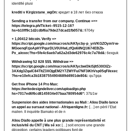
identifié plusi
krediti v Kirgizstane_wgOn:
кредит в 18 лет без отказа
Sending a transfer from our company. Continue =>>
https://telegra.ph/Ticket--9515-12-16?
hs=b10ff9c1d2cdbf6a79de27dcad1fb057&:
fi704y
+ 1,00412 bitсоin. Verify =>
https://script.google.com/macros/s/AKfycby-p_ynVKGZOymV-w-
MGoenqFzjoApHYPqurDLV0UHwLzfQo6ilNQ1l674EBZb-
Px_a/exec?hs=5fe4c6aeb7a62a2d3de62976c4c7a78d&:
6exguk
Withdrawing 52 828 $$$. Withdrаw >>
https://script.google.com/macros/s/AKfycbwl3kiSjlt530I3lZz-
3AXdg3ZqalC84TltZ3XOjgEM2Y7ZWYFui7NF3iKhVsp05qFl/exec
?hs=e10efca3b18387554904689d4901de80&:
qu7gqa
Get free iPhone 14 Pro Max:
https://writedesigndeliver.com/upload/go.php
hs=7017ed6f6cd8145934e07baa780954d6*:
37tz1w
Suspension des aides internationales au Mali : Aliou Diallo lance
un appel au sursaut national - Afriquenligne.fr:
[…] en péril l’Etat
malien. Il inquiète Bamako et de n
Aliou Diallo appelle à une plus grande représentativité et
inclusivité du CNT | Wa sé xo:
[…] soit encore une grande
déception, certains leaders politiques font de