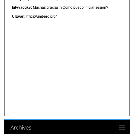
lgtvyacgkv:
Muchas gracias. ?Como puedo iniciar sesion?
UIEvan:
https://unit-pro.pro/
Archives