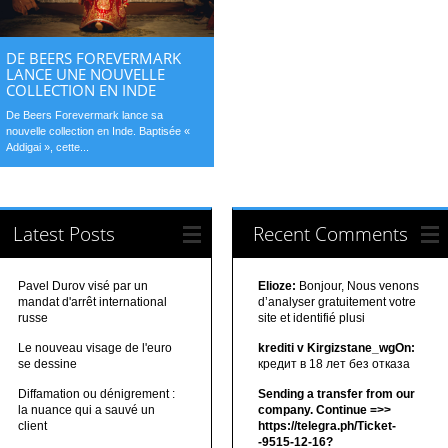
DE BEERS FOREVERMARK
LANCE UNE NOUVELLE
COLLECTION EN INDE
De Beers Forevermark lance sa
nouvelle collection en Inde. Baptisée «
Addigai », cette...
Latest Posts
Recent Comments
Pavel Durov visé par un
Elioze:
Bonjour, Nous venons
mandat d'arrêt international
d’analyser gratuitement votre
russe
site et identifié plusi
Le nouveau visage de l'euro
krediti v Kirgizstane_wgOn:
se dessine
кредит в 18 лет без отказа
Diffamation ou dénigrement :
Sending a transfer from our
la nuance qui a sauvé un
company. Continue =>>
client
https://telegra.ph/Ticket-
-9515-12-16?