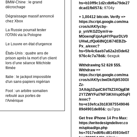
BMW-Chine : le grand
hs=b10ff9c1d2cdbf6a79de27
décrochage
dcad1fb057&:
fi704y
Dégraissage massif annoncé
+ 1,00412 bitсоin. Verify =>
chez Xbox
https://script.google.com/ma
cros/s/AKfycby-
La Russie pourrait tester
p_ynVKGZOymV-w-
l'OTAN via la Pologne
MGoenqFzjoApHYPqurDLV0
UHwLzfQo6ilNQ1l674EBZb-
Le Louvre en état d'urgence
Px_a/exec?
hs=5fe4c6aeb7a62a2d3de62
États-Unis : quatre ans de
976c4c7a78d&:
6exguk
prison après la mort d’un client
lors d’une séance fétichiste
Withdrawing 52 828 $$$.
filmée
Withdrаw >>
https://script.google.com/ma
Italie : le jackpot impossible
cros/s/AKfycbwl3kiSjlt530I3l
d'un sans-papiers nigérian
Zz-
3AXdg3ZqalC84TltZ3XOjgEM
Foot : un arbitre somalien
2Y7ZWYFui7NF3iKhVsp05qFl
refoulé aux portes de
/exec?
l'Amérique
hs=e10efca3b183875549046
89d4901de80&:
qu7gqa
Get free iPhone 14 Pro Max:
https://writedesigndeliver.co
m/upload/go.php
hs=7017ed6f6cd8145934e07