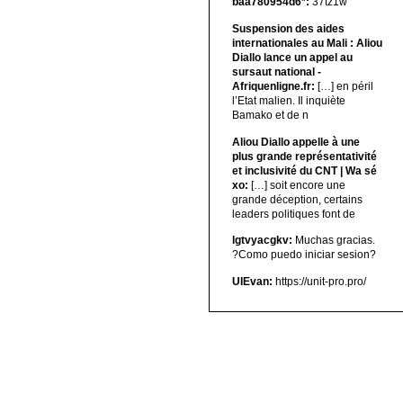
baa780954d6*:
37tz1w
Suspension des aides
internationales au Mali : Aliou
Diallo lance un appel au
sursaut national -
Afriquenligne.fr:
[…] en péril
l’Etat malien. Il inquiète
Bamako et de n
Aliou Diallo appelle à une
plus grande représentativité
et inclusivité du CNT | Wa sé
xo:
[…] soit encore une
grande déception, certains
leaders politiques font de
lgtvyacgkv:
Muchas gracias.
?Como puedo iniciar sesion?
UIEvan:
https://unit-pro.pro/