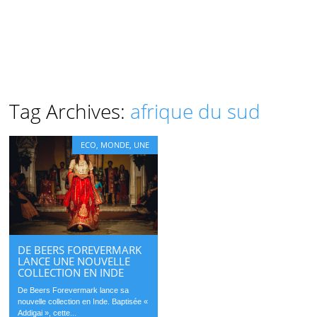
Tag Archives:
afrique du sud
ECO
,
MONDE
,
UNE
DE BEERS FOREVERMARK
LANCE UNE NOUVELLE
COLLECTION EN INDE
De Beers Forevermark lance sa
nouvelle collection en Inde. Baptisée «
Addigai », cette...