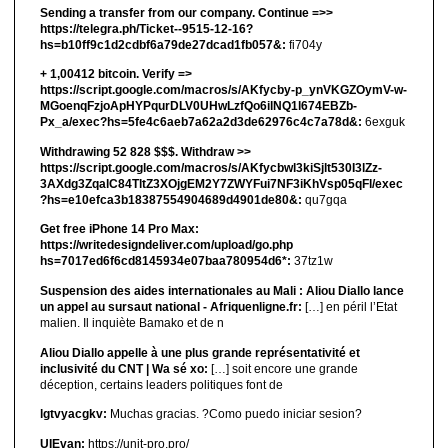
Sending a transfer from our company. Continue =>>
https://telegra.ph/Ticket--9515-12-16?
hs=b10ff9c1d2cdbf6a79de27dcad1fb057&:
fi704y
+ 1,00412 bitсоin. Verify =>
https://script.google.com/macros/s/AKfycby-p_ynVKGZOymV-w-
MGoenqFzjoApHYPqurDLV0UHwLzfQo6ilNQ1l674EBZb-
Px_a/exec?hs=5fe4c6aeb7a62a2d3de62976c4c7a78d&:
6exguk
Withdrawing 52 828 $$$. Withdrаw >>
https://script.google.com/macros/s/AKfycbwl3kiSjlt530I3lZz-
3AXdg3ZqalC84TltZ3XOjgEM2Y7ZWYFui7NF3iKhVsp05qFl/exec
?hs=e10efca3b18387554904689d4901de80&:
qu7gqa
Get free iPhone 14 Pro Max:
https://writedesigndeliver.com/upload/go.php
hs=7017ed6f6cd8145934e07baa780954d6*:
37tz1w
Suspension des aides internationales au Mali : Aliou Diallo lance
un appel au sursaut national - Afriquenligne.fr:
[…] en péril l’Etat
malien. Il inquiète Bamako et de n
Aliou Diallo appelle à une plus grande représentativité et
inclusivité du CNT | Wa sé xo:
[…] soit encore une grande
déception, certains leaders politiques font de
lgtvyacgkv:
Muchas gracias. ?Como puedo iniciar sesion?
UIEvan:
https://unit-pro.pro/