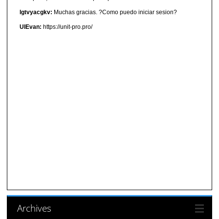
lgtvyacgkv:
Muchas gracias. ?Como puedo iniciar sesion?
UIEvan:
https://unit-pro.pro/
Archives