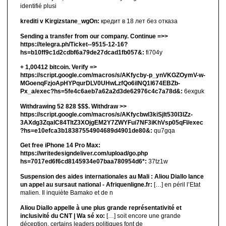
identifié plusi
krediti v Kirgizstane_wgOn:
кредит в 18 лет без отказа
Sending a transfer from our company. Continue =>>
https://telegra.ph/Ticket--9515-12-16?
hs=b10ff9c1d2cdbf6a79de27dcad1fb057&:
fi704y
+ 1,00412 bitсоin. Verify =>
https://script.google.com/macros/s/AKfycby-p_ynVKGZOymV-w-
MGoenqFzjoApHYPqurDLV0UHwLzfQo6ilNQ1l674EBZb-
Px_a/exec?hs=5fe4c6aeb7a62a2d3de62976c4c7a78d&:
6exguk
Withdrawing 52 828 $$$. Withdrаw >>
https://script.google.com/macros/s/AKfycbwl3kiSjlt530I3lZz-
3AXdg3ZqalC84TltZ3XOjgEM2Y7ZWYFui7NF3iKhVsp05qFl/exec
?hs=e10efca3b18387554904689d4901de80&:
qu7gqa
Get free iPhone 14 Pro Max:
https://writedesigndeliver.com/upload/go.php
hs=7017ed6f6cd8145934e07baa780954d6*:
37tz1w
Suspension des aides internationales au Mali : Aliou Diallo lance
un appel au sursaut national - Afriquenligne.fr:
[…] en péril l’Etat
malien. Il inquiète Bamako et de n
Aliou Diallo appelle à une plus grande représentativité et
inclusivité du CNT | Wa sé xo:
[…] soit encore une grande
déception, certains leaders politiques font de