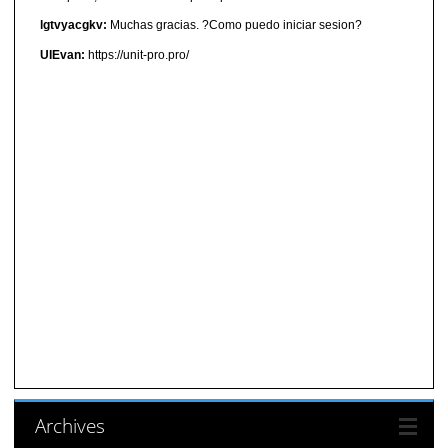
lgtvyacgkv:
Muchas gracias. ?Como puedo iniciar sesion?
UIEvan:
https://unit-pro.pro/
Archives