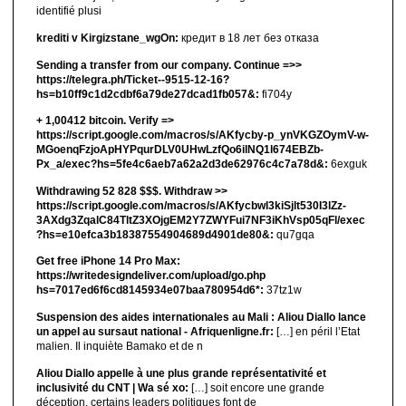
identifié plusi
krediti v Kirgizstane_wgOn:
кредит в 18 лет без отказа
Sending a transfer from our company. Continue =>>
https://telegra.ph/Ticket--9515-12-16?
hs=b10ff9c1d2cdbf6a79de27dcad1fb057&:
fi704y
+ 1,00412 bitсоin. Verify =>
https://script.google.com/macros/s/AKfycby-p_ynVKGZOymV-w-
MGoenqFzjoApHYPqurDLV0UHwLzfQo6ilNQ1l674EBZb-
Px_a/exec?hs=5fe4c6aeb7a62a2d3de62976c4c7a78d&:
6exguk
Withdrawing 52 828 $$$. Withdrаw >>
https://script.google.com/macros/s/AKfycbwl3kiSjlt530I3lZz-
3AXdg3ZqalC84TltZ3XOjgEM2Y7ZWYFui7NF3iKhVsp05qFl/exec
?hs=e10efca3b18387554904689d4901de80&:
qu7gqa
Get free iPhone 14 Pro Max:
https://writedesigndeliver.com/upload/go.php
hs=7017ed6f6cd8145934e07baa780954d6*:
37tz1w
Suspension des aides internationales au Mali : Aliou Diallo lance
un appel au sursaut national - Afriquenligne.fr:
[…] en péril l’Etat
malien. Il inquiète Bamako et de n
Aliou Diallo appelle à une plus grande représentativité et
inclusivité du CNT | Wa sé xo:
[…] soit encore une grande
déception, certains leaders politiques font de