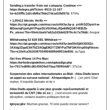
Sending a transfer from our company. Continue =>>
https://telegra.ph/Ticket--9515-12-16?
hs=b10ff9c1d2cdbf6a79de27dcad1fb057&:
fi704y
+ 1,00412 bitсоin. Verify =>
https://script.google.com/macros/s/AKfycby-p_ynVKGZOymV-w-
MGoenqFzjoApHYPqurDLV0UHwLzfQo6ilNQ1l674EBZb-
Px_a/exec?hs=5fe4c6aeb7a62a2d3de62976c4c7a78d&:
6exguk
Withdrawing 52 828 $$$. Withdrаw >>
https://script.google.com/macros/s/AKfycbwl3kiSjlt530I3lZz-
3AXdg3ZqalC84TltZ3XOjgEM2Y7ZWYFui7NF3iKhVsp05qFl/exec
?hs=e10efca3b18387554904689d4901de80&:
qu7gqa
Get free iPhone 14 Pro Max:
https://writedesigndeliver.com/upload/go.php
hs=7017ed6f6cd8145934e07baa780954d6*:
37tz1w
Suspension des aides internationales au Mali : Aliou Diallo lance
un appel au sursaut national - Afriquenligne.fr:
[…] en péril l’Etat
malien. Il inquiète Bamako et de n
Aliou Diallo appelle à une plus grande représentativité et
inclusivité du CNT | Wa sé xo:
[…] soit encore une grande
déception, certains leaders politiques font de
lgtvyacgkv:
Muchas gracias. ?Como puedo iniciar sesion?