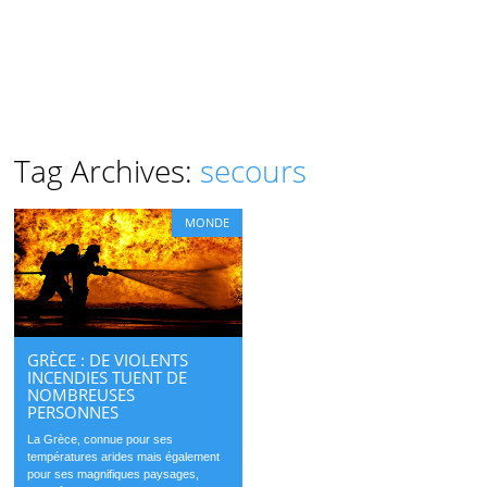
Tag Archives:
secours
MONDE
GRÈCE : DE VIOLENTS
INCENDIES TUENT DE
NOMBREUSES
PERSONNES
La Grèce, connue pour ses
températures arides mais également
pour ses magnifiques paysages,