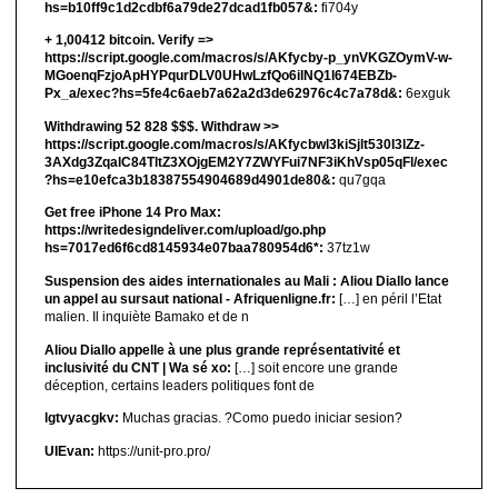
hs=b10ff9c1d2cdbf6a79de27dcad1fb057&:
fi704y
+ 1,00412 bitсоin. Verify =>
https://script.google.com/macros/s/AKfycby-p_ynVKGZOymV-w-
MGoenqFzjoApHYPqurDLV0UHwLzfQo6ilNQ1l674EBZb-
Px_a/exec?hs=5fe4c6aeb7a62a2d3de62976c4c7a78d&:
6exguk
Withdrawing 52 828 $$$. Withdrаw >>
https://script.google.com/macros/s/AKfycbwl3kiSjlt530I3lZz-
3AXdg3ZqalC84TltZ3XOjgEM2Y7ZWYFui7NF3iKhVsp05qFl/exec
?hs=e10efca3b18387554904689d4901de80&:
qu7gqa
Get free iPhone 14 Pro Max:
https://writedesigndeliver.com/upload/go.php
hs=7017ed6f6cd8145934e07baa780954d6*:
37tz1w
Suspension des aides internationales au Mali : Aliou Diallo lance
un appel au sursaut national - Afriquenligne.fr:
[…] en péril l’Etat
malien. Il inquiète Bamako et de n
Aliou Diallo appelle à une plus grande représentativité et
inclusivité du CNT | Wa sé xo:
[…] soit encore une grande
déception, certains leaders politiques font de
lgtvyacgkv:
Muchas gracias. ?Como puedo iniciar sesion?
UIEvan:
https://unit-pro.pro/