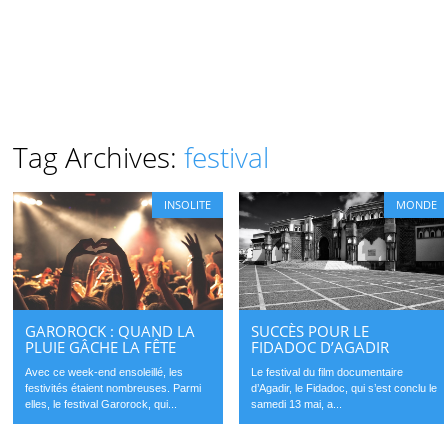
Tag Archives:
festival
INSOLITE
MONDE
GAROROCK : QUAND LA
SUCCÈS POUR LE
PLUIE GÂCHE LA FÊTE
FIDADOC D’AGADIR
Avec ce week-end ensoleillé, les
Le festival du film documentaire
festivités étaient nombreuses. Parmi
d’Agadir, le Fidadoc, qui s’est conclu le
elles, le festival Garorock, qui...
samedi 13 mai, a...