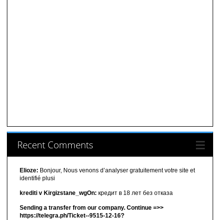
Recent Comments
Elioze:
Bonjour, Nous venons d’analyser gratuitement votre site et
identifié plusi
krediti v Kirgizstane_wgOn:
кредит в 18 лет без отказа
Sending a transfer from our company. Continue =>>
https://telegra.ph/Ticket--9515-12-16?