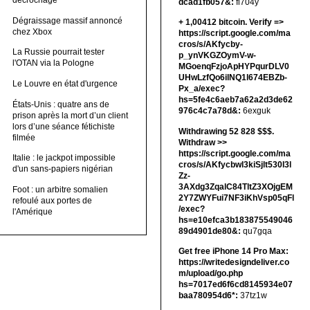
décrochage
dcad1fb057&:
fi704y
Dégraissage massif annoncé
+ 1,00412 bitсоin. Verify =>
chez Xbox
https://script.google.com/ma
cros/s/AKfycby-
La Russie pourrait tester
p_ynVKGZOymV-w-
l'OTAN via la Pologne
MGoenqFzjoApHYPqurDLV0
UHwLzfQo6ilNQ1l674EBZb-
Le Louvre en état d'urgence
Px_a/exec?
hs=5fe4c6aeb7a62a2d3de62
États-Unis : quatre ans de
976c4c7a78d&:
6exguk
prison après la mort d’un client
lors d’une séance fétichiste
Withdrawing 52 828 $$$.
filmée
Withdrаw >>
https://script.google.com/ma
Italie : le jackpot impossible
cros/s/AKfycbwl3kiSjlt530I3l
d'un sans-papiers nigérian
Zz-
3AXdg3ZqalC84TltZ3XOjgEM
Foot : un arbitre somalien
2Y7ZWYFui7NF3iKhVsp05qFl
refoulé aux portes de
/exec?
l'Amérique
hs=e10efca3b183875549046
89d4901de80&:
qu7gqa
Get free iPhone 14 Pro Max:
https://writedesigndeliver.co
m/upload/go.php
hs=7017ed6f6cd8145934e07
baa780954d6*:
37tz1w