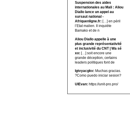
Suspension des aides
internationales au Mali : Aliou
Diallo lance un appel au
sursaut national -
Afriquenligne.fr:
[…] en péril
l’Etat malien. Il inquiète
Bamako et de n
Aliou Diallo appelle à une
plus grande représentativité
et inclusivité du CNT | Wa sé
xo:
[…] soit encore une
grande déception, certains
leaders politiques font de
lgtvyacgkv:
Muchas gracias.
?Como puedo iniciar sesion?
UIEvan:
https://unit-pro.pro/