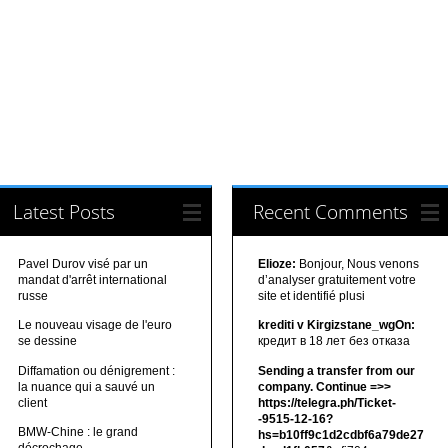
Latest Posts
Recent Comments
Pavel Durov visé par un
Elioze:
Bonjour, Nous venons
mandat d'arrêt international
d’analyser gratuitement votre
russe
site et identifié plusi
Le nouveau visage de l'euro
krediti v Kirgizstane_wgOn:
se dessine
кредит в 18 лет без отказа
Diffamation ou dénigrement :
Sending a transfer from our
la nuance qui a sauvé un
company. Continue =>>
client
https://telegra.ph/Ticket-
-9515-12-16?
BMW-Chine : le grand
hs=b10ff9c1d2cdbf6a79de27