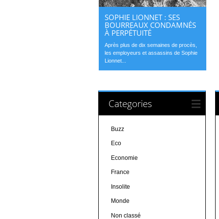
SOPHIE LIONNET : SES
BOURREAUX CONDAMNÉS
À PERPÉTUITÉ
Après plus de dix semaines de procès,
les employeurs et assassins de Sophie
Lionnet...
Categories
Buzz
Eco
Economie
France
Insolite
Monde
Non classé