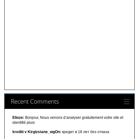
Recent Comments
Elioze:
Bonjour, Nous venons d’analyser gratuitement votre site et
identifié plusi
krediti v Kirgizstane_wgOn:
кредит в 18 лет без отказа