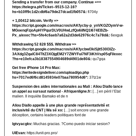
Sending a transfer from our company. Continue =>>
https://telegra.ph/Ticket--9515-12-16?
hs=b10ff9c1d2cdbf6a79de27dcad1fb057&:
fi704y
+ 1,00412 bitсоin. Verify =>
https://script.google.com/macros/s/AKfycby-p_ynVKGZOymV-w-
MGoenqFzjoApHYPqurDLV0UHwLzfQo6ilNQ1l674EBZb-
Px_a/exec?hs=5fe4c6aeb7a62a2d3de62976c4c7a78d&:
6exguk
Withdrawing 52 828 $$$. Withdrаw >>
https://script.google.com/macros/s/AKfycbwl3kiSjlt530I3lZz-
3AXdg3ZqalC84TltZ3XOjgEM2Y7ZWYFui7NF3iKhVsp05qFl/exec
?hs=e10efca3b18387554904689d4901de80&:
qu7gqa
Get free iPhone 14 Pro Max:
https://writedesigndeliver.com/upload/go.php
hs=7017ed6f6cd8145934e07baa780954d6*:
37tz1w
Suspension des aides internationales au Mali : Aliou Diallo lance
un appel au sursaut national - Afriquenligne.fr:
[…] en péril l’Etat
malien. Il inquiète Bamako et de n
Aliou Diallo appelle à une plus grande représentativité et
inclusivité du CNT | Wa sé xo:
[…] soit encore une grande
déception, certains leaders politiques font de
lgtvyacgkv:
Muchas gracias. ?Como puedo iniciar sesion?
UIEvan:
https://unit-pro.pro/