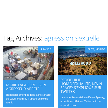
Tag Archives:
agression sexuelle
FRANCE
BUZZ
,
MONDE
PÉDOPHILIE,
HOMOSEXUALITÉ, KEVIN
MARIE LAGUERRE : SON
SPACEY S’EXPLIQUE SUR
AGRESSEUR ARRÊTÉ
TWITTER
Rebondissement de taille dans l’affaire
Le comédien américain Kevin Spacey,
de la jeune femme frappée en pleine
a publié un billet sur Twitter, afin de
rue à...
répondre aux...