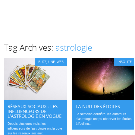
Tag Archives:
astrologie
BUZZ
,
UNE
,
WEB
INSOLITE
LA NUIT DES ÉTOILES
RÉSEAUX SOCIAUX : LES
INFLUENCEURS DE
La semaine dernière, les amateurs
L’ASTROLOGIE EN VOGUE
d’astrologie ont pu observer les étoiles
à l’oeil nu...
Depuis plusieurs mois, les
influenceurs de l’astrologie ont la cote
sur les réseaux sociaux....