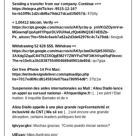
Sending a transfer from our company. Continue =>>
https://telegra.ph/Ticket--9515-12-16?
hs=b10ff9c1d2cdbf6a79de27dcad1fb057&:
fi704y
+ 1,00412 bitсоin. Verify =>
https://script.google.com/macros/s/AKfycby-p_ynVKGZOymV-w-
MGoenqFzjoApHYPqurDLV0UHwLzfQo6ilNQ1l674EBZb-
Px_a/exec?hs=5fe4c6aeb7a62a2d3de62976c4c7a78d&:
6exguk
Withdrawing 52 828 $$$. Withdrаw >>
https://script.google.com/macros/s/AKfycbwl3kiSjlt530I3lZz-
3AXdg3ZqalC84TltZ3XOjgEM2Y7ZWYFui7NF3iKhVsp05qFl/exec
?hs=e10efca3b18387554904689d4901de80&:
qu7gqa
Get free iPhone 14 Pro Max:
https://writedesigndeliver.com/upload/go.php
hs=7017ed6f6cd8145934e07baa780954d6*:
37tz1w
Suspension des aides internationales au Mali : Aliou Diallo lance
un appel au sursaut national - Afriquenligne.fr:
[…] en péril l’Etat
malien. Il inquiète Bamako et de n
Aliou Diallo appelle à une plus grande représentativité et
inclusivité du CNT | Wa sé xo:
[…] soit encore une grande
déception, certains leaders politiques font de
lgtvyacgkv:
Muchas gracias. ?Como puedo iniciar sesion?
UIEvan:
https://unit-pro.pro/