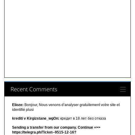
Recent Comments
Elioze:
Bonjour, Nous venons d’analyser gratuitement votre site et
identifié plusi
krediti v Kirgizstane_wgOn:
кредит в 18 лет без отказа
Sending a transfer from our company. Continue =>>
https://telegra.ph/Ticket--9515-12-16?