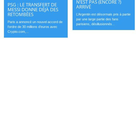
N’EST PAS (ENCORE ?)
PSG : LE TRANSFERT DE
ARRIVÉ
MESSI DONNE DÉJÀ DES
RETOMBÉES
L’Argentin est désormais pris à partie
par une large partie des fans
Paris a annoncé un nouvel accord de
parisiens, désillusionnés...
l’ordre de 30 millions d’euros avec
Crypto.com,...