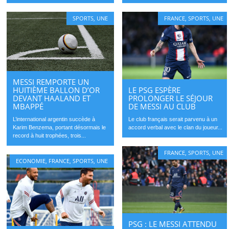
SPORTS
,
UNE
FRANCE
,
SPORTS
,
UNE
MESSI REMPORTE UN
LE PSG ESPÈRE
HUITIÈME BALLON D’OR
PROLONGER LE SÉJOUR
DEVANT HAALAND ET
DE MESSI AU CLUB
MBAPPÉ
Le club français serait parvenu à un
L’international argentin succède à
accord verbal avec le clan du joueur...
Karim Benzema, portant désormais le
record à huit trophées, trois...
FRANCE
,
SPORTS
,
UNE
ECONOMIE
,
FRANCE
,
SPORTS
,
UNE
PSG : LE MESSI ATTENDU