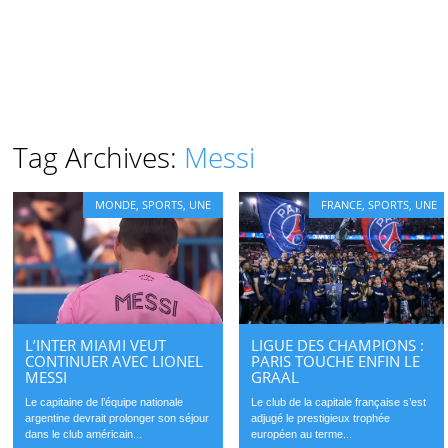
Tag Archives:
Messi
MONDE
,
SPORTS
,
UNE
FRANCE
,
SPORTS
,
UNE
L’INTER MIAMI VEUT
LIGUE DES CHAMPIONS :
CONTINUER AVEC LIONEL
PARIS TOUCHE ENFIN LE
MESSI
GRAAL
Le capitaine de l’équipe nationale
Le club de la capitale française s’est
argentine devrait prolonger son séjour
adjugé le prestigieux trophée
dans le club américain...
européen au terme...