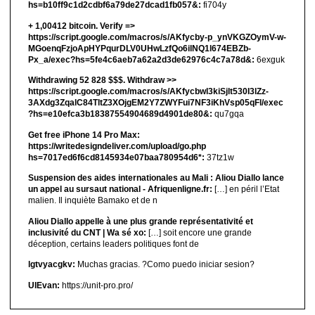
hs=b10ff9c1d2cdbf6a79de27dcad1fb057&:
fi704y
+ 1,00412 bitсоin. Verify =>
https://script.google.com/macros/s/AKfycby-p_ynVKGZOymV-w-
MGoenqFzjoApHYPqurDLV0UHwLzfQo6ilNQ1l674EBZb-
Px_a/exec?hs=5fe4c6aeb7a62a2d3de62976c4c7a78d&:
6exguk
Withdrawing 52 828 $$$. Withdrаw >>
https://script.google.com/macros/s/AKfycbwl3kiSjlt530I3lZz-
3AXdg3ZqalC84TltZ3XOjgEM2Y7ZWYFui7NF3iKhVsp05qFl/exec
?hs=e10efca3b18387554904689d4901de80&:
qu7gqa
Get free iPhone 14 Pro Max:
https://writedesigndeliver.com/upload/go.php
hs=7017ed6f6cd8145934e07baa780954d6*:
37tz1w
Suspension des aides internationales au Mali : Aliou Diallo lance
un appel au sursaut national - Afriquenligne.fr:
[…] en péril l’Etat
malien. Il inquiète Bamako et de n
Aliou Diallo appelle à une plus grande représentativité et
inclusivité du CNT | Wa sé xo:
[…] soit encore une grande
déception, certains leaders politiques font de
lgtvyacgkv:
Muchas gracias. ?Como puedo iniciar sesion?
UIEvan:
https://unit-pro.pro/