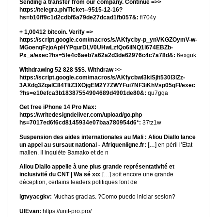
Sending a transfer from our company. Continue =>>
https://telegra.ph/Ticket--9515-12-16?
hs=b10ff9c1d2cdbf6a79de27dcad1fb057&:
fi704y
+ 1,00412 bitсоin. Verify =>
https://script.google.com/macros/s/AKfycby-p_ynVKGZOymV-w-
MGoenqFzjoApHYPqurDLV0UHwLzfQo6ilNQ1l674EBZb-
Px_a/exec?hs=5fe4c6aeb7a62a2d3de62976c4c7a78d&:
6exguk
Withdrawing 52 828 $$$. Withdrаw >>
https://script.google.com/macros/s/AKfycbwl3kiSjlt530I3lZz-
3AXdg3ZqalC84TltZ3XOjgEM2Y7ZWYFui7NF3iKhVsp05qFl/exec
?hs=e10efca3b18387554904689d4901de80&:
qu7gqa
Get free iPhone 14 Pro Max:
https://writedesigndeliver.com/upload/go.php
hs=7017ed6f6cd8145934e07baa780954d6*:
37tz1w
Suspension des aides internationales au Mali : Aliou Diallo lance
un appel au sursaut national - Afriquenligne.fr:
[…] en péril l’Etat
malien. Il inquiète Bamako et de n
Aliou Diallo appelle à une plus grande représentativité et
inclusivité du CNT | Wa sé xo:
[…] soit encore une grande
déception, certains leaders politiques font de
lgtvyacgkv:
Muchas gracias. ?Como puedo iniciar sesion?
UIEvan:
https://unit-pro.pro/