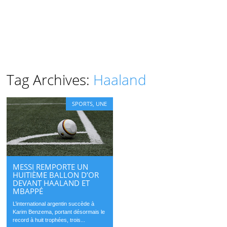
Tag Archives:
Haaland
SPORTS
,
UNE
MESSI REMPORTE UN
HUITIÈME BALLON D’OR
DEVANT HAALAND ET
MBAPPÉ
L’international argentin succède à
Karim Benzema, portant désormais le
record à huit trophées, trois...