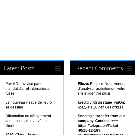
Latest Posts
Recent Comments
Pavel Durov visé par un
Elioze:
Bonjour, Nous venons
mandat d'arrêt international
d’analyser gratuitement votre
russe
site et identifié plusi
Le nouveau visage de l'euro
krediti v Kirgizstane_wgOn:
se dessine
кредит в 18 лет без отказа
Diffamation ou dénigrement :
Sending a transfer from our
la nuance qui a sauvé un
company. Continue =>>
client
https://telegra.ph/Ticket-
-9515-12-16?
BMW-Chine : le grand