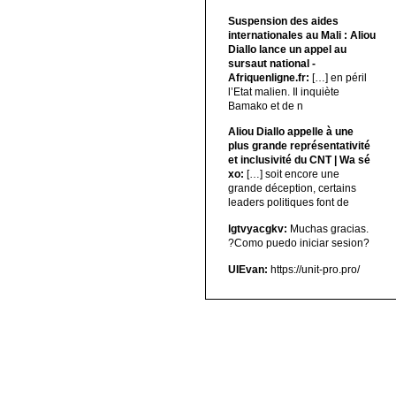
Suspension des aides
internationales au Mali : Aliou
Diallo lance un appel au
sursaut national -
Afriquenligne.fr:
[…] en péril
l’Etat malien. Il inquiète
Bamako et de n
Aliou Diallo appelle à une
plus grande représentativité
et inclusivité du CNT | Wa sé
xo:
[…] soit encore une
grande déception, certains
leaders politiques font de
lgtvyacgkv:
Muchas gracias.
?Como puedo iniciar sesion?
UIEvan:
https://unit-pro.pro/