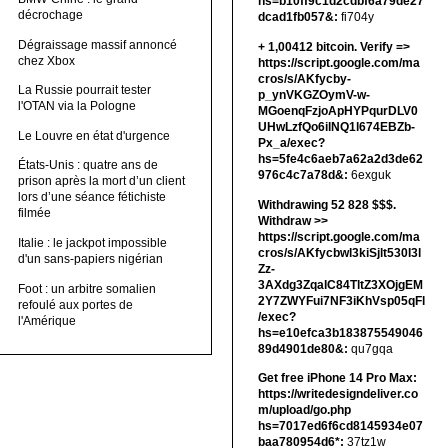
hs=b10ff9c1d2cdbf6a79de27
décrochage
dcad1fb057&:
fi704y
Dégraissage massif annoncé
+ 1,00412 bitсоin. Verify =>
chez Xbox
https://script.google.com/ma
cros/s/AKfycby-
La Russie pourrait tester
p_ynVKGZOymV-w-
l'OTAN via la Pologne
MGoenqFzjoApHYPqurDLV0
UHwLzfQo6ilNQ1l674EBZb-
Le Louvre en état d'urgence
Px_a/exec?
hs=5fe4c6aeb7a62a2d3de62
États-Unis : quatre ans de
976c4c7a78d&:
6exguk
prison après la mort d’un client
lors d’une séance fétichiste
Withdrawing 52 828 $$$.
filmée
Withdrаw >>
https://script.google.com/ma
Italie : le jackpot impossible
cros/s/AKfycbwl3kiSjlt530I3l
d'un sans-papiers nigérian
Zz-
3AXdg3ZqalC84TltZ3XOjgEM
Foot : un arbitre somalien
2Y7ZWYFui7NF3iKhVsp05qFl
refoulé aux portes de
/exec?
l'Amérique
hs=e10efca3b183875549046
89d4901de80&:
qu7gqa
Get free iPhone 14 Pro Max:
https://writedesigndeliver.co
m/upload/go.php
hs=7017ed6f6cd8145934e07
baa780954d6*:
37tz1w