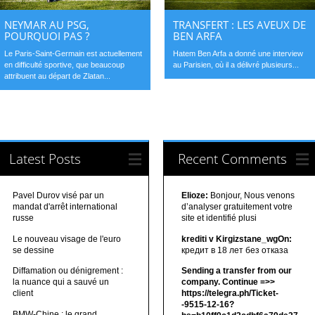
NEYMAR AU PSG,
TRANSFERT : LES AVEUX DE
POURQUOI PAS ?
BEN ARFA
Le Paris-Saint-Germain est actuellement
Hatem Ben Arfa a donné une interview
en difficulté sportive, que beaucoup
au Parisien, où il a délivré plusieurs...
attribuent au départ de Zlatan...
Latest Posts
Recent Comments
Pavel Durov visé par un
Elioze:
Bonjour, Nous venons
mandat d'arrêt international
d’analyser gratuitement votre
russe
site et identifié plusi
Le nouveau visage de l'euro
krediti v Kirgizstane_wgOn:
se dessine
кредит в 18 лет без отказа
Diffamation ou dénigrement :
Sending a transfer from our
la nuance qui a sauvé un
company. Continue =>>
client
https://telegra.ph/Ticket-
-9515-12-16?
BMW-Chine : le grand