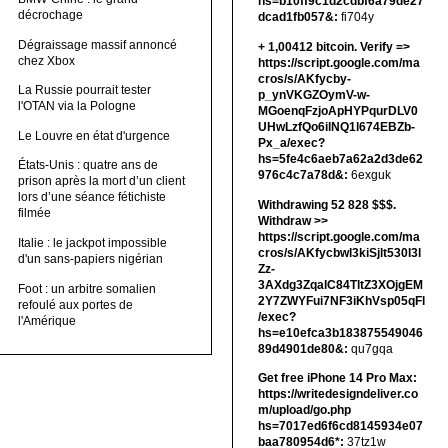
hs=b10ff9c1d2cdbf6a79de27
décrochage
dcad1fb057&:
fi704y
Dégraissage massif annoncé
+ 1,00412 bitсоin. Verify =>
chez Xbox
https://script.google.com/ma
cros/s/AKfycby-
La Russie pourrait tester
p_ynVKGZOymV-w-
l'OTAN via la Pologne
MGoenqFzjoApHYPqurDLV0
UHwLzfQo6ilNQ1l674EBZb-
Le Louvre en état d'urgence
Px_a/exec?
hs=5fe4c6aeb7a62a2d3de62
États-Unis : quatre ans de
976c4c7a78d&:
6exguk
prison après la mort d’un client
lors d’une séance fétichiste
Withdrawing 52 828 $$$.
filmée
Withdrаw >>
https://script.google.com/ma
Italie : le jackpot impossible
cros/s/AKfycbwl3kiSjlt530I3l
d'un sans-papiers nigérian
Zz-
3AXdg3ZqalC84TltZ3XOjgEM
Foot : un arbitre somalien
2Y7ZWYFui7NF3iKhVsp05qFl
refoulé aux portes de
/exec?
l'Amérique
hs=e10efca3b183875549046
89d4901de80&:
qu7gqa
Get free iPhone 14 Pro Max:
https://writedesigndeliver.co
m/upload/go.php
hs=7017ed6f6cd8145934e07
baa780954d6*:
37tz1w