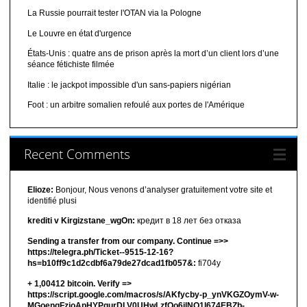
La Russie pourrait tester l'OTAN via la Pologne
Le Louvre en état d'urgence
États-Unis : quatre ans de prison après la mort d’un client lors d’une
séance fétichiste filmée
Italie : le jackpot impossible d'un sans-papiers nigérian
Foot : un arbitre somalien refoulé aux portes de l'Amérique
Recent Comments
Elioze:
Bonjour, Nous venons d’analyser gratuitement votre site et
identifié plusi
krediti v Kirgizstane_wgOn:
кредит в 18 лет без отказа
Sending a transfer from our company. Continue =>>
https://telegra.ph/Ticket--9515-12-16?
hs=b10ff9c1d2cdbf6a79de27dcad1fb057&:
fi704y
+ 1,00412 bitсоin. Verify =>
https://script.google.com/macros/s/AKfycby-p_ynVKGZOymV-w-
MGoenqFzjoApHYPqurDLV0UHwLzfQo6ilNQ1l674EBZb-