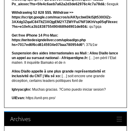
Px_a/exec?hs=5fe4c6aeb7a62a2d3de62976c4c7a78d&:
6exguk
Withdrawing 52 828 $$$. Withdrаw >>
https://script.google.com/macros/s/AKfycbwl3kiSjlt530I3lZz-
3AXdg3ZqalC84TltZ3XOjgEM2Y7ZWYFui7NF3iKhVsp05qFl/exec
?hs=e10efca3b18387554904689d4901de80&:
qu7gqa
Get free iPhone 14 Pro Max:
https://writedesigndeliver.com/upload/go.php
hs=7017ed6f6cd8145934e07baa780954d6*:
37tz1w
Suspension des aides internationales au Mali : Aliou Diallo lance
un appel au sursaut national - Afriquenligne.fr:
[…] en péril l’Etat
malien. Il inquiète Bamako et de n
Aliou Diallo appelle à une plus grande représentativité et
inclusivité du CNT | Wa sé xo:
[…] soit encore une grande
déception, certains leaders politiques font de
lgtvyacgkv:
Muchas gracias. ?Como puedo iniciar sesion?
UIEvan:
https://unit-pro.pro/
Archives