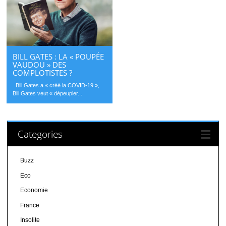
BILL GATES : LA « POUPÉE
VAUDOU » DES
COMPLOTISTES ?
Bill Gates a « créé la COVID-19 »,
Bill Gates veut « dépeupler...
Categories
Buzz
Eco
Economie
France
Insolite