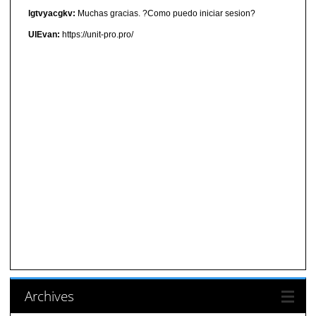
lgtvyacgkv:
Muchas gracias. ?Como puedo iniciar sesion?
UIEvan:
https://unit-pro.pro/
Archives