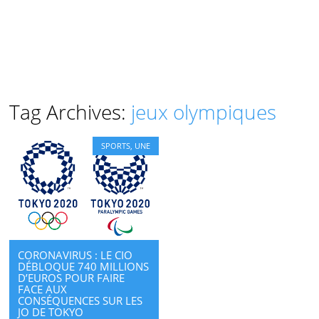
Tag Archives:
jeux olympiques
SPORTS
,
UNE
CORONAVIRUS : LE CIO
DÉBLOQUE 740 MILLIONS
D’EUROS POUR FAIRE
FACE AUX
CONSÉQUENCES SUR LES
JO DE TOKYO