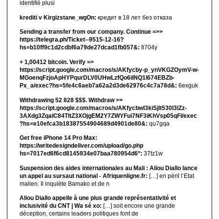
identifié plusi
krediti v Kirgizstane_wgOn:
кредит в 18 лет без отказа
Sending a transfer from our company. Continue =>>
https://telegra.ph/Ticket--9515-12-16?
hs=b10ff9c1d2cdbf6a79de27dcad1fb057&:
fi704y
+ 1,00412 bitсоin. Verify =>
https://script.google.com/macros/s/AKfycby-p_ynVKGZOymV-w-
MGoenqFzjoApHYPqurDLV0UHwLzfQo6ilNQ1l674EBZb-
Px_a/exec?hs=5fe4c6aeb7a62a2d3de62976c4c7a78d&:
6exguk
Withdrawing 52 828 $$$. Withdrаw >>
https://script.google.com/macros/s/AKfycbwl3kiSjlt530I3lZz-
3AXdg3ZqalC84TltZ3XOjgEM2Y7ZWYFui7NF3iKhVsp05qFl/exec
?hs=e10efca3b18387554904689d4901de80&:
qu7gqa
Get free iPhone 14 Pro Max:
https://writedesigndeliver.com/upload/go.php
hs=7017ed6f6cd8145934e07baa780954d6*:
37tz1w
Suspension des aides internationales au Mali : Aliou Diallo lance
un appel au sursaut national - Afriquenligne.fr:
[…] en péril l’Etat
malien. Il inquiète Bamako et de n
Aliou Diallo appelle à une plus grande représentativité et
inclusivité du CNT | Wa sé xo:
[…] soit encore une grande
déception, certains leaders politiques font de