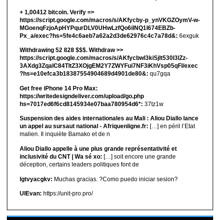
+ 1,00412 bitсоin. Verify =>
https://script.google.com/macros/s/AKfycby-p_ynVKGZOymV-w-
MGoenqFzjoApHYPqurDLV0UHwLzfQo6ilNQ1l674EBZb-
Px_a/exec?hs=5fe4c6aeb7a62a2d3de62976c4c7a78d&:
6exguk
Withdrawing 52 828 $$$. Withdrаw >>
https://script.google.com/macros/s/AKfycbwl3kiSjlt530I3lZz-
3AXdg3ZqalC84TltZ3XOjgEM2Y7ZWYFui7NF3iKhVsp05qFl/exec
?hs=e10efca3b18387554904689d4901de80&:
qu7gqa
Get free iPhone 14 Pro Max:
https://writedesigndeliver.com/upload/go.php
hs=7017ed6f6cd8145934e07baa780954d6*:
37tz1w
Suspension des aides internationales au Mali : Aliou Diallo lance
un appel au sursaut national - Afriquenligne.fr:
[…] en péril l’Etat
malien. Il inquiète Bamako et de n
Aliou Diallo appelle à une plus grande représentativité et
inclusivité du CNT | Wa sé xo:
[…] soit encore une grande
déception, certains leaders politiques font de
lgtvyacgkv:
Muchas gracias. ?Como puedo iniciar sesion?
UIEvan:
https://unit-pro.pro/