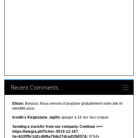
Recent Comments
Elioze:
Bonjour, Nous venons d’analyser gratuitement votre site et
identifié plusi
krediti v Kirgizstane_wgOn:
кредит в 18 лет без отказа
Sending a transfer from our company. Continue =>>
https://telegra.ph/Ticket--9515-12-16?
hs=b10ff9c1d2cdbf6a79de27dcad1fb057&:
fi704y