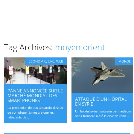
Tag Archives:
moyen orient
ECONOMIE
,
UNE
,
WEB
MONDE
PANNE ANNONCÉE SUR LE
MARCHÉ MONDIAL DES
ATTAQUE D’UN HÔPITAL
SMARTPHONES
EN SYRIE
La production de ces appareils devrait
Un hôpital syrien soutenu par médecin
se compliquer à mesure que les
sans frontière a été la cible de raids...
fabricants de...