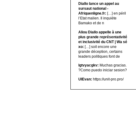
Diallo lance un appel au
sursaut national -
Afriquenligne.fr:
[…] en péril
l’Etat malien. Il inquiète
Bamako et de n
Aliou Diallo appelle à une
plus grande représentativité
et inclusivité du CNT | Wa sé
xo:
[…] soit encore une
grande déception, certains
leaders politiques font de
lgtvyacgkv:
Muchas gracias.
?Como puedo iniciar sesion?
UIEvan:
https://unit-pro.pro/