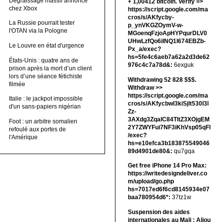
Dégraissage massif annoncé
+ 1,00412 bitсоin. Verify =>
chez Xbox
https://script.google.com/ma
cros/s/AKfycby-
La Russie pourrait tester
p_ynVKGZOymV-w-
l'OTAN via la Pologne
MGoenqFzjoApHYPqurDLV0
UHwLzfQo6ilNQ1l674EBZb-
Le Louvre en état d'urgence
Px_a/exec?
hs=5fe4c6aeb7a62a2d3de62
États-Unis : quatre ans de
976c4c7a78d&:
6exguk
prison après la mort d’un client
lors d’une séance fétichiste
Withdrawing 52 828 $$$.
filmée
Withdrаw >>
https://script.google.com/ma
Italie : le jackpot impossible
cros/s/AKfycbwl3kiSjlt530I3l
d'un sans-papiers nigérian
Zz-
3AXdg3ZqalC84TltZ3XOjgEM
Foot : un arbitre somalien
2Y7ZWYFui7NF3iKhVsp05qFl
refoulé aux portes de
/exec?
l'Amérique
hs=e10efca3b183875549046
89d4901de80&:
qu7gqa
Get free iPhone 14 Pro Max:
https://writedesigndeliver.co
m/upload/go.php
hs=7017ed6f6cd8145934e07
baa780954d6*:
37tz1w
Suspension des aides
internationales au Mali : Aliou