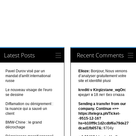
Latest Posts
Recent Comments
Pavel Durov visé par un
Elioze:
Bonjour, Nous venons
mandat d'arrêt international
d’analyser gratuitement votre
russe
site et identifié plusi
Le nouveau visage de l'euro
krediti v Kirgizstane_wgOn:
se dessine
кредит в 18 лет без отказа
Diffamation ou dénigrement :
Sending a transfer from our
la nuance qui a sauvé un
company. Continue =>>
client
https://telegra.ph/Ticket-
-9515-12-16?
BMW-Chine : le grand
hs=b10ff9c1d2cdbf6a79de27
décrochage
dcad1fb057&:
fi704y