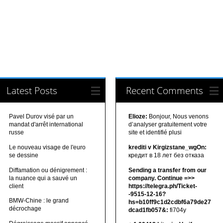
Latest Posts
Recent Comments
Pavel Durov visé par un
Elioze:
Bonjour, Nous venons
mandat d'arrêt international
d’analyser gratuitement votre
russe
site et identifié plusi
Le nouveau visage de l'euro
krediti v Kirgizstane_wgOn:
se dessine
кредит в 18 лет без отказа
Diffamation ou dénigrement :
Sending a transfer from our
la nuance qui a sauvé un
company. Continue =>>
client
https://telegra.ph/Ticket-
-9515-12-16?
BMW-Chine : le grand
hs=b10ff9c1d2cdbf6a79de27
décrochage
dcad1fb057&:
fi704y