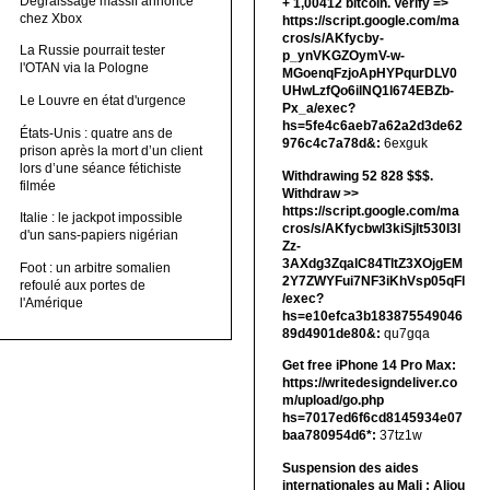
Dégraissage massif annoncé
+ 1,00412 bitсоin. Verify =>
chez Xbox
https://script.google.com/ma
cros/s/AKfycby-
La Russie pourrait tester
p_ynVKGZOymV-w-
l'OTAN via la Pologne
MGoenqFzjoApHYPqurDLV0
UHwLzfQo6ilNQ1l674EBZb-
Le Louvre en état d'urgence
Px_a/exec?
hs=5fe4c6aeb7a62a2d3de62
États-Unis : quatre ans de
976c4c7a78d&:
6exguk
prison après la mort d’un client
lors d’une séance fétichiste
Withdrawing 52 828 $$$.
filmée
Withdrаw >>
https://script.google.com/ma
Italie : le jackpot impossible
cros/s/AKfycbwl3kiSjlt530I3l
d'un sans-papiers nigérian
Zz-
3AXdg3ZqalC84TltZ3XOjgEM
Foot : un arbitre somalien
2Y7ZWYFui7NF3iKhVsp05qFl
refoulé aux portes de
/exec?
l'Amérique
hs=e10efca3b183875549046
89d4901de80&:
qu7gqa
Get free iPhone 14 Pro Max:
https://writedesigndeliver.co
m/upload/go.php
hs=7017ed6f6cd8145934e07
baa780954d6*:
37tz1w
Suspension des aides
internationales au Mali : Aliou