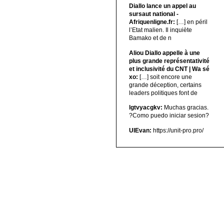
Diallo lance un appel au
sursaut national -
Afriquenligne.fr:
[…] en péril
l’Etat malien. Il inquiète
Bamako et de n
Aliou Diallo appelle à une
plus grande représentativité
et inclusivité du CNT | Wa sé
xo:
[…] soit encore une
grande déception, certains
leaders politiques font de
lgtvyacgkv:
Muchas gracias.
?Como puedo iniciar sesion?
UIEvan:
https://unit-pro.pro/