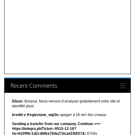
Recent Comments
Elioze:
Bonjour, Nous venons d’analyser gratuitement votre site et
identifié plusi
krediti v Kirgizstane_wgOn:
кредит в 18 лет без отказа
Sending a transfer from our company. Continue =>>
https://telegra.ph/Ticket--9515-12-16?
hs=b10ff9c1d2cdbf6a79de27dcad1fb057&:
fi704y