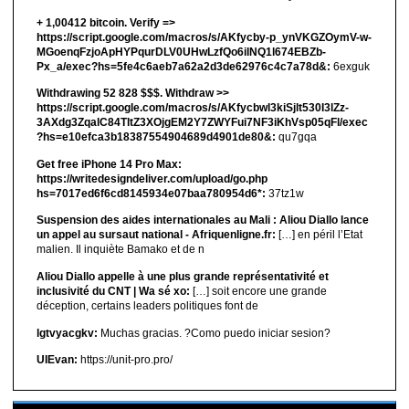
+ 1,00412 bitсоin. Verify =>
https://script.google.com/macros/s/AKfycby-p_ynVKGZOymV-w-
MGoenqFzjoApHYPqurDLV0UHwLzfQo6ilNQ1l674EBZb-
Px_a/exec?hs=5fe4c6aeb7a62a2d3de62976c4c7a78d&:
6exguk
Withdrawing 52 828 $$$. Withdrаw >>
https://script.google.com/macros/s/AKfycbwl3kiSjlt530I3lZz-
3AXdg3ZqalC84TltZ3XOjgEM2Y7ZWYFui7NF3iKhVsp05qFl/exec
?hs=e10efca3b18387554904689d4901de80&:
qu7gqa
Get free iPhone 14 Pro Max:
https://writedesigndeliver.com/upload/go.php
hs=7017ed6f6cd8145934e07baa780954d6*:
37tz1w
Suspension des aides internationales au Mali : Aliou Diallo lance
un appel au sursaut national - Afriquenligne.fr:
[…] en péril l’Etat
malien. Il inquiète Bamako et de n
Aliou Diallo appelle à une plus grande représentativité et
inclusivité du CNT | Wa sé xo:
[…] soit encore une grande
déception, certains leaders politiques font de
lgtvyacgkv:
Muchas gracias. ?Como puedo iniciar sesion?
UIEvan:
https://unit-pro.pro/