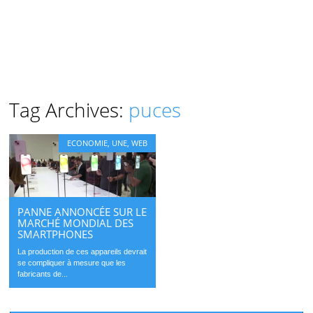
Tag Archives:
puces
ECONOMIE
,
UNE
,
WEB
PANNE ANNONCÉE SUR LE
MARCHÉ MONDIAL DES
SMARTPHONES
La production de ces appareils devrait
se compliquer à mesure que les
fabricants de...